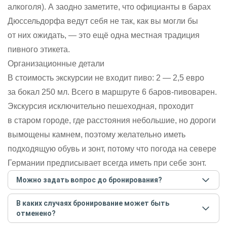
алкоголя). А заодно заметите, что официанты в барах
Дюссельдорфа ведут себя не так, как вы могли бы
от них ожидать, — это ещё одна местная традиция
пивного этикета.
Организационные детали
В стоимость экскурсии не входит пиво: 2 — 2,5 евро
за бокал 250 мл. Всего в маршруте 6 баров-пивоварен.
Экскурсия исключительно пешеходная, проходит
в старом городе, где расстояния небольшие, но дороги
вымощены камнем, поэтому желательно иметь
подходящую обувь и зонт, потому что погода на севере
Германии предписывает всегда иметь при себе зонт.
Можно задать вопрос до бронирования?
Достаточно перейти по ссылке «Задать вопрос» и
В каких случаях бронирование может быть
написать гиду. Платить при этом не нужно. Сначала
отменено?
согласуйте с гидом интересующие вас вопросы и после
этого бронируйте экскурсию.
Задать вопрос
.