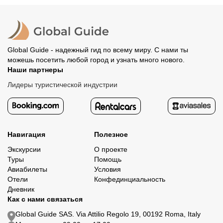
организатору напрямую. В редких случаях оплата
Все остальные случаи возврата средств описаны в
полностью происходит на сайте. Тогда платить
политике возврата.
организатору напрямую не требуется.
Global Guide - надежный гид по всему миру. С нами ты
можешь посетить любой город и узнать много нового.
Наши партнеры
Лидеры туристической индустрии
Навигация
Полезное
Экскурсии
О проекте
Туры
Помощь
Авиабилеты
Условия
Отели
Конфединциальность
Дневник
Как с нами связаться
Global Guide SAS. Via Attilio Regolo 19, 00192 Roma, Italy