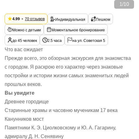
1
/
10
4.99
70 отзывов
Индивидуальная
Пешком
Можно с детьми
Моментальное бронирование
до 45 человек
2.5 часа
на ул. Советская 5
Что вас ожидает
Прежде всего, это обзорная экскурсия для знакомства
с городом. Я раскрою его характер через знаковые
постройки и истории жизни самых знаменитых людей
прошлых веков.
Вы увидите
Древнее городище
Старинные храмы и часовню мученикам 17 века
Канунников мост
Памятники К. Э. Циолковскому и Ю. А. Гагарину,
адмиралу Д. Н. Сенявину