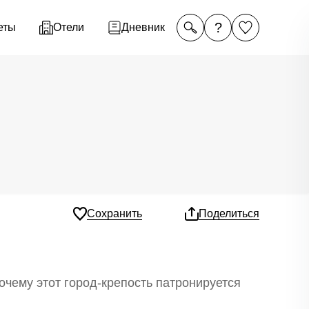
?
еты
Отели
Дневник
Сохранить
Поделиться
очему этот город-крепость патронируется