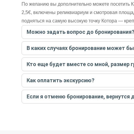
По желанию вы дополнительно можете посетить К
2,5€, включены реликвиариум и смотровая площадк
подняться на самую высокую точку Котора — креп
Можно задать вопрос до бронирования
Достаточно перейти по ссылке «Задать вопрос» и на
В каких случаях бронирование может б
бронируйте экскурсию.
Задать вопрос
.
Только в случае неблагоприятных погодных условий,
Кто еще будет вместе со мной, размер 
вас об отмене, а мы вернем предоплату на карту. Во
Если экскурсия индивидуальная, гид проведет встреч
Как оплатить экскурсию?
условий конкретной экскурсии.
Создайте заказ на удобную дату и время, и внесите
Если я отменю бронирование, вернутся 
контакты организатора и точное место встречи. Ос
Тогда платить организатору напрямую не требуется
При отмене за 48 часов или раньше мы вернем всю пр
остальные случаи возврата средств описаны в поли