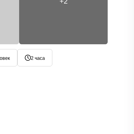
+2
ловек
2 часа