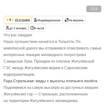
1
/
14
5
18 отзывов
Индивидуальная
На машине
до 3 человек
8 часов
Что вас ожидает
Наше путешествие начнётся в Тольятти. По
живописной дороге мы отправимся осматривать самые
интересные локации заповедного полуострова
Самарская Лука. Проедем по плотине Жигулёвской
ГЭС между Жигулёвским морем и Саратовским
водохранилищем.
Гора Стрельная: виды с высоты птичьего полёта
Поднимемся на самую высокую из доступных вершин
Жигулёвских гор — Стрельную, расположенную
на территории Жигулёвского заповедника.