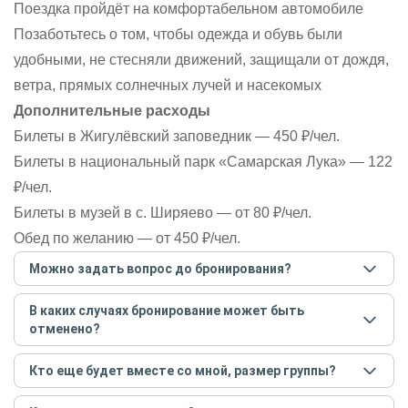
Поездка пройдёт на комфортабельном автомобиле
Позаботьтесь о том, чтобы одежда и обувь были
удобными, не стесняли движений, защищали от дождя,
ветра, прямых солнечных лучей и насекомых
Дополнительные расходы
Билеты в Жигулёвский заповедник — 450 ₽/чел.
Билеты в национальный парк «Самарская Лука» — 122
₽/чел.
Билеты в музей в с. Ширяево — от 80 ₽/чел.
Обед по желанию — от 450 ₽/чел.
Можно задать вопрос до бронирования?
Достаточно перейти по ссылке «Задать вопрос» и
В каких случаях бронирование может быть
написать гиду. Платить при этом не нужно. Сначала
отменено?
согласуйте с гидом интересующие вас вопросы и после
этого бронируйте экскурсию.
Задать вопрос
.
Только в случае неблагоприятных погодных условий,
Кто еще будет вместе со мной, размер группы?
например, если экскурсия на кораблике, а по прогнозу
погоды аномально-сильный ветер. При этом гид
Если экскурсия индивидуальная, гид проведет встречу