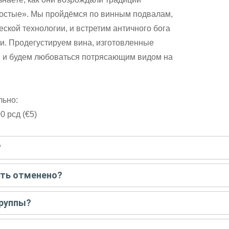
ностые». Мы пройдёмся по винным подвалам,
ской технологии, и встретим античного бога
и. Продегустируем вина, изготовленные
, и будем любоваться потрясающим видом на
льно:
0 рсд (€5)
?
писать гиду. Платить при этом не нужно. Сначала согласуйте с г
ыть отменено?
 например, если экскурсия на кораблике, а по прогнозу погоды ан
группы?
 всех остальных случаях экскурсия состоится.
у только для вас и вашей компании. Если групповая — на экскурс