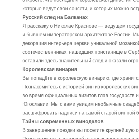
которые ведут свои соцсети, и которых можно вст
Русский след на Балканах
Я расскажу о Николае Краснове — ведущем госуд
и бывшем императорском архитекторе России. И
декорация интерьера церкви уникальной мозаико
соотечественниках, нашедших пристанище в Серб
оставили здесь значительный след и оказали огро
Королевская винария
Вы попадёте в королевскую винарию, где хранитс
Познакомитесь с историей вин из королевских ви
во время официальных визитов глав государств 
Югославии. Мы с вами увидим необычные свадеб
расшифровать надписи на самой старой винной б
Тайны современных виноделов
В завершение поездки вы посетите крупнейшую 
Познакомитесь с историей частных виноделов и у