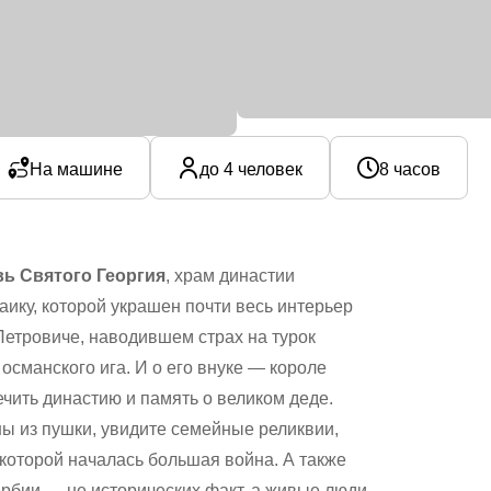
На машине
до 4 человек
8 часов
вь Святого Георгия
, храм династии
ику, которой украшен почти весь интерьер
Петровиче, наводившем страх на турок
османского ига. И о его внуке — короле
ечить династию и память о великом деде.
 из пушки, увидите семейные реликвии,
 которой началась большая война. А также
ербии — не исторических факт, а живые люди,