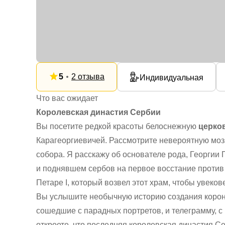
5
2 отзыва
Индивидуальная
Что вас ожидает
Королевская династия Сербии
Вы посетите редкой красоты белоснежную
церко
Карагеоргиевичей. Рассмотрите невероятную моза
собора. Я расскажу об основателе рода, Георгии 
и поднявшем сербов на первое восстание против 
Петаре I, который возвел этот храм, чтобы увеков
Вы услышите необычную историю создания короны
сошедшие с парадных портретов, и телеграмму, с
откроете, что последняя королевская династия С