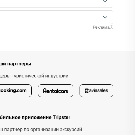
аняли ваше место. После этого вам станут доступны
лучаях оплата полностью происходит на сайте.
ычно это занимает не более 72 часов. Все
Реклама
ши партнеры
деры туристической индустрии
бильное приложение Tripster
ш партнер по организации экскурсий