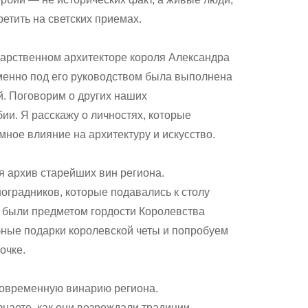
ретить на светских приемах.
арственном архитекторе короля Александра
менно под его руководством была выполнена
й. Поговорим о других наших
ии. Я расскажу о личностях, которые
мное влияние на архитектуру и искусство.
я архив старейших вин региона.
ноградников, которые подавались к столу
и были предметом гордости Королевства
ные подарки королевской четы и попробуем
очке.
современную винарию региона.
знаете, как они возрождали традиции