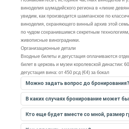
виноделия шумадийского региона в «лихие девя
увидим, как производится шампанское по классиче
виноделия, охраняющего винный архив этой семь
по чудом сохранившимся секретным технологиям
живописные виноградники.
Организационные детали
Входные билеты и дегустация оплачиваются отде
билет в церковь и музеи королевской династии: 60
дегустация вина: от 450 рсд (€4) за бокал
Можно задать вопрос до бронирования
Достаточно перейти по ссылке «Задать вопрос» и на
В каких случаях бронирование может б
бронируйте экскурсию.
Задать вопрос
.
Только в случае неблагоприятных погодных условий,
Кто еще будет вместе со мной, размер 
вас об отмене, а мы вернем предоплату на карту. Во
Если экскурсия индивидуальная, гид проведет встреч