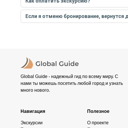
Как оплатить экскурсию?
условий конкретной экскурсии.
Создайте заказ на удобную дату и время, и внесите
Если я отменю бронирование, вернутся 
контакты организатора и точное место встречи. Ос
Тогда платить организатору напрямую не требуется
При отмене за 48 часов или раньше мы вернем всю пр
остальные случаи возврата средств описаны в поли
Global Guide - надежный гид по всему миру. С
нами ты можешь посетить любой город и узнать
много нового.
Навигация
Полезное
Экскурсии
О проекте