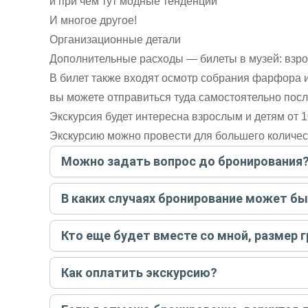
и при чём тут модные тенденции
И многое другое!
Организационные детали
Дополнительные расходы — билеты в музей: взрос
В билет также входят осмотр собрания фарфора 
вы можете отправиться туда самостоятельно посл
Экскурсия будет интересна взрослым и детям от 1
Экскурсию можно провести для большего количест
Можно задать вопрос до бронирования
Достаточно перейти по ссылке «Задать вопрос» и на
В каких случаях бронирование может б
бронируйте экскурсию.
Задать вопрос
.
Только в случае неблагоприятных погодных условий,
Кто еще будет вместе со мной, размер 
вас об отмене, а мы вернем предоплату на карту. Во
Если экскурсия индивидуальная, гид проведет встреч
Как оплатить экскурсию?
условий конкретной экскурсии.
Создайте заказ на удобную дату и время, и внесите