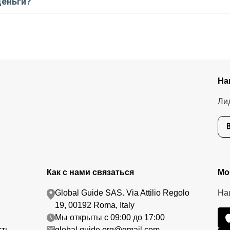
деньги?
тавшуюся стоимость оплатите организатору напрямую. В редких с
.
едоплату. Скорость возврата будет зависеть от вашего банка, об
тике возврата.
На
Ли
Как с нами связаться
Мо
Global Guide SAS. Via Attilio Regolo
На
19, 00192 Roma, Italy
Мы открыты с 09:00 до 17:00
сть
global.guide.org@gmail.com