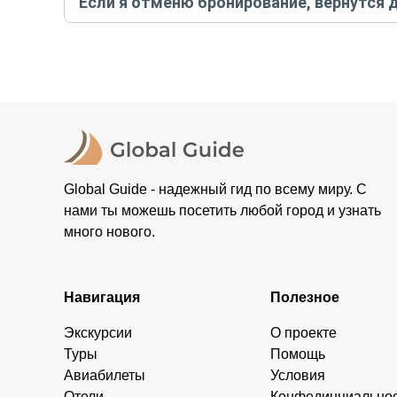
Если я отменю бронирование, вернутся 
контакты организатора и точное место встречи. Ос
Тогда платить организатору напрямую не требуется
При отмене за 48 часов или раньше мы вернем всю пр
остальные случаи возврата средств описаны в поли
Global Guide - надежный гид по всему миру. С
нами ты можешь посетить любой город и узнать
много нового.
Навигация
Полезное
Экскурсии
О проекте
Туры
Помощь
Авиабилеты
Условия
Отели
Конфединциально