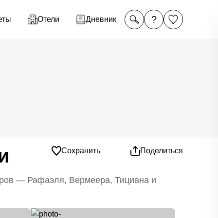
?
еты
Отели
Дневник
и
Сохранить
Поделиться
оров — Рафаэля, Вермеера, Тициана и