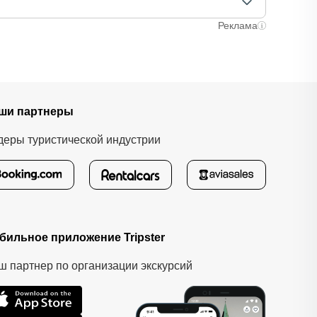
лучаях оплата полностью происходит на сайте.
ычно это занимает не более 72 часов. Все
Реклама
ши партнеры
деры туристической индустрии
бильное приложение Tripster
ш партнер по организации экскурсий