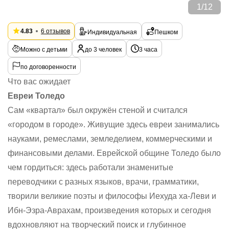
1
/
12
4.83
6 отзывов
Индивидуальная
Пешком
Можно с детьми
до 3 человек
3 часа
по договоренности
Что вас ожидает
Евреи Толедо
Сам «квартал» был окружён стеной и считался
«городом в городе». Живущие здесь евреи занимались
науками, ремеслами, земледелием, коммерческими и
финансовыми делами. Еврейской общине Толедо было
чем гордиться: здесь работали знаменитые
переводчики с разных языков, врачи, грамматики,
творили великие поэты и философы Иехуда ха-Леви и
Ибн-Эзра-Аврахам, произведения которых и сегодня
вдохновляют на творческий поиск и глубинное