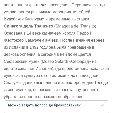
постоянно открыто для посещения. Периодически тут
устраиваются различные мероприятия «Дней
Иудейской Культуры» и временные выставки.
Синагога дель Трансито
(Sinagoga del Transito)
Основана в 14 веке казначеем короля Педро I
Жестокого Самуэлем а-Леви. После изгнания евреев
из Испании в 1492 году она была превращена в
церковь Успения, а сегодня в ней помещается
Сефардский музей (Museo Sefardi «Сефарад» на
иврите означает Испания), где представлена испанская
иудейская культура от ее истоков и до наших дней.
Снаружи здание выполнено в характерном для Толедо
стиле мудехар, но роскошь и красота внутреннего
убранства просто поражают воображение.
Можно задать вопрос до бронирования?
Достаточно перейти по ссылке «Задать вопрос» и