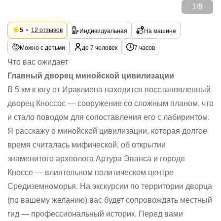
1
/
8
5
12 отзывов
Индивидуальная
На машине
Можно с детьми
до 7 человек
7 часов
Что вас ожидает
Главный дворец минойской цивилизации
В 5 км к югу от Ираклиона находится восстановленный
дворец Кноссос — сооружение со сложным планом, что
и стало поводом для сопоставления его с лабиринтом.
Я расскажу о минойской цивилизации, которая долгое
время считалась мифической, об открытии
знаменитого археолога Артура Эванса и городе
Кноссе — влиятельном политическом центре
Средиземноморья. На экскурсии по территории дворца
(по вашему желанию) вас будет сопровождать местный
гид — профессиональный историк. Перед вами