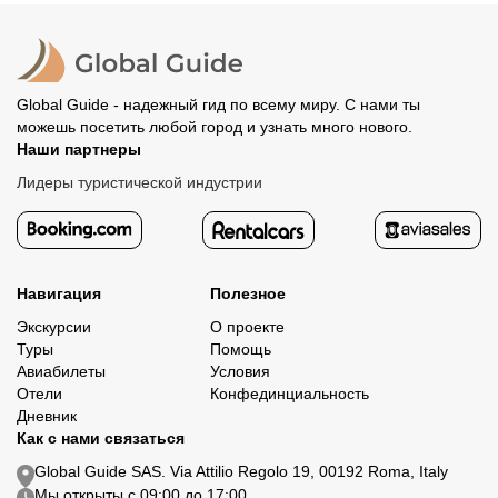
Все остальные случаи возврата средств описаны в
полностью происходит на сайте. Тогда платить
политике возврата.
организатору напрямую не требуется.
Global Guide - надежный гид по всему миру. С нами ты
можешь посетить любой город и узнать много нового.
Наши партнеры
Лидеры туристической индустрии
Навигация
Полезное
Экскурсии
О проекте
Туры
Помощь
Авиабилеты
Условия
Отели
Конфединциальность
Дневник
Как с нами связаться
Global Guide SAS. Via Attilio Regolo 19, 00192 Roma, Italy
Мы открыты с 09:00 до 17:00