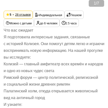
1
/
7
5
28 отзывов
Индивидуальная
Пешком
Можно с детьми
до 6 человек
2.5 часа
Что вас ожидает
Я подготовила интересные задания, связанные
с историей Колизея. Они помогут детям легко и играючи
воспринимать новую информацию. На нашей прогулке
вы исследуете:
Колизей — главный амфитеатр всех времён и народов
и одно из новых чудес света
Римский форум — центр политической, религиозной
и социальной жизни древних римлян
Палатинский холм, откуда открывается живописный
вид на античный город
И узнаете: