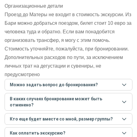
Организационные детали
Проезд до Матеры не входит в стоимость экскурсии. Из
Бари можно добраться поездом, билет стоит 10 евро за
человека туда и обратно. Если вам понадобится
организовать трансфер, я могу с этим помочь.
Стоимость уточняйте, пожалуйста, при бронировании.
Дополнительных расходов по пути, за исключением
личных трат на дегустации и сувениры, не
предусмотрено
Можно задать вопрос до бронирования?
Достаточно перейти по ссылке «Задать вопрос» и
В каких случаях бронирование может быть
написать гиду. Платить при этом не нужно. Сначала
отменено?
согласуйте с гидом интересующие вас вопросы и после
этого бронируйте экскурсию.
Задать вопрос
.
Только в случае неблагоприятных погодных условий,
Кто еще будет вместе со мной, размер группы?
например, если экскурсия на кораблике, а по прогнозу
погоды аномально-сильный ветер. При этом гид
Если экскурсия индивидуальная, гид проведет встречу
предупредит вас об отмене, а мы вернем предоплату на
Как оплатить экскурсию?
только для вас и вашей компании. Если групповая — на