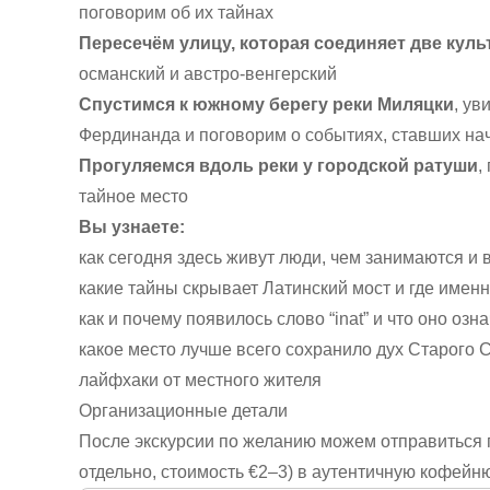
поговорим об их тайнах
Пересечём улицу, которая соединяет две кул
османский и австро-венгерский
Спустимся к южному берегу реки Миляцки
, ув
Фердинанда и поговорим о событиях, ставших н
Прогуляемся вдоль реки у городской ратуши
,
тайное место
Вы узнаете:
как сегодня здесь живут люди, чем занимаются и в
какие тайны скрывает Латинский мост и где имен
как и почему появилось слово “inat” и что оно озн
какое место лучше всего сохранило дух Старого 
лайфхаки от местного жителя
Организационные детали
После экскурсии по желанию можем отправиться 
отдельно, стоимость €2–3) в аутентичную кофейню