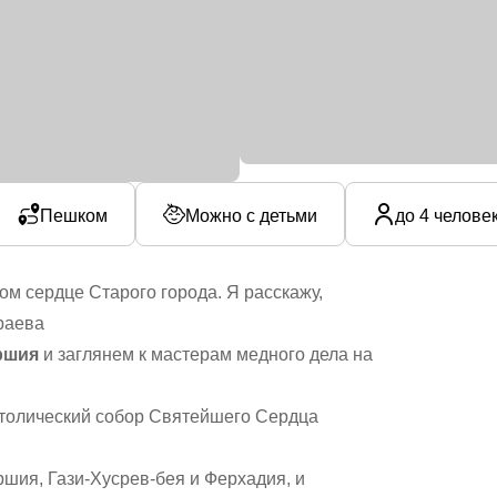
Пешком
Можно с детьми
до 4 челове
м сердце Старого города. Я расскажу,
раева
ршия
и заглянем к мастерам медного дела на
толический собор Святейшего Сердца
ия, Гази-Хусрев-бея и Ферхадия, и