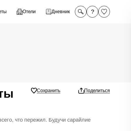
?
еты
Отели
Дневник
еты
Сохранить
Поделиться
всего, что пережил. Будучи сарайлие