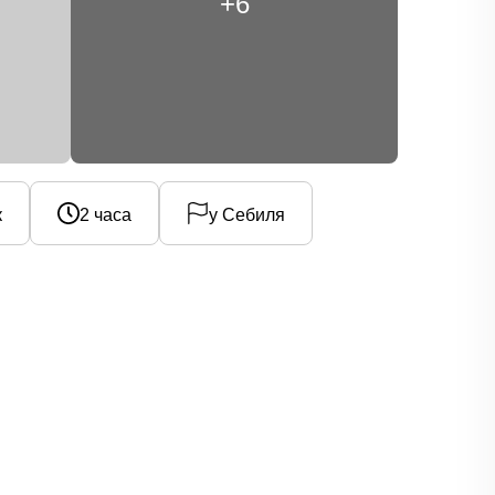
+6
к
2 часа
у Себиля