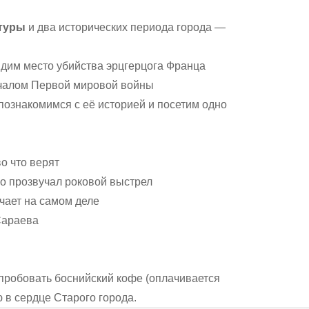
ьтуры
и два исторических периода города —
идим место убийства эрцгерцога Франца
ачалом Первой мировой войны
 познакомимся с её историей и посетим одно
о что верят
но прозвучал роковой выстрел
ачает на самом деле
Сараева
пробовать боснийский кофе (оплачивается
 в сердце Старого города.