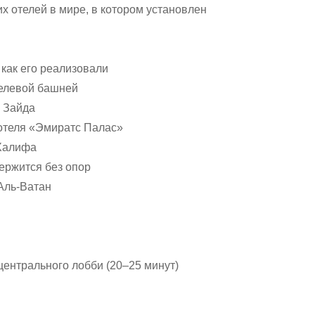
х отелей в мире, в котором установлен
 как его реализовали
елевой башней
 Зайда
отеля «Эмиратс Палас»
-Халифа
держится без опор
 Аль-Ватан
центрального лобби (20–25 минут)