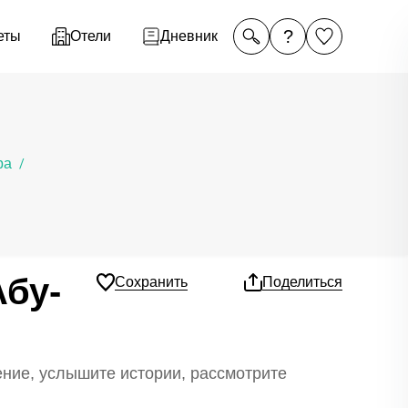
?
еты
Отели
Дневник
ра
/
Абу-
Сохранить
Поделиться
ение, услышите истории, рассмотрите