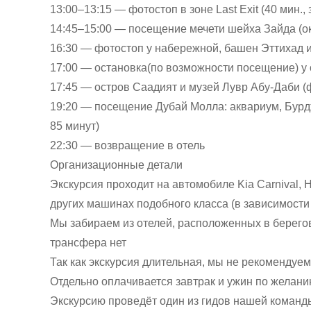
13:00–13:15 — фотостоп в зоне Last Exit (40 мин.,
14:45–15:00 — посещение мечети шейха Зайда (ок
16:30 — фотостоп у набережной, башен Эттихад и
17:00 — остановка(по возможности посещение) у 
17:45 — остров Саадият и музей Лувр Абу-Даби (ф
19:20 — посещение Дубай Молла: аквариум, Бур
85 минут)
22:30 — возвращение в отель
Организационные детали
Экскурсия проходит на автомобиле Kia Carnival, Hy
других машинах подобного класса (в зависимости 
Мы забираем из отелей, расположенных в берего
трансфера нет
Так как экскурсия длительная, мы не рекомендуем
Отдельно оплачивается завтрак и ужин по желан
Экскурсию проведёт один из гидов нашей команд