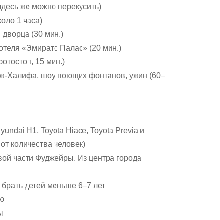
 здесь же можно перекусить)
оло 1 часа)
 дворца (30 мин.)
отеля «Эмиратс Палас» (20 мин.)
отостоп, 15 мин.)
дж-Халифа, шоу поющих фонтанов, ужин (60–
undai H1, Toyota Hiace, Toyota Previa и
от количества человек)
вой части Фуджейры. Из центра города
 брать детей меньше 6–7 лет
ию
ы