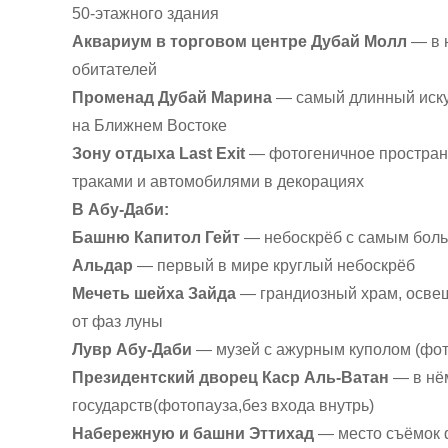
50-этажного здания
Аквариум в торговом центре Дубай Молл
— в 
обитателей
Променад Дубай Марина
— самый длинный иску
на Ближнем Востоке
Зону отдыха Last Exit
— фотогеничное пространс
траками и автомобилями в декорациях
В Абу-Даби:
Башню Капитол Гейт
— небоскрёб с самым боль
Альдар
— первый в мире круглый небоскрёб
Мечеть шейха Зайда
— грандиозный храм, освещ
от фаз луны
Лувр Абу-Даби
— музей с ажурным куполом (фото
Президентский дворец Каср Аль-Ватан
— в нём
государств(фотопауза,без входа внутрь)
Набережную и башни Эттихад
— место съёмок 