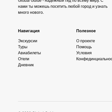
Global Guide - надежный гид по всему миру. С
нами ты можешь посетить любой город и узнать
много нового.
Навигация
Полезное
Экскурсии
О проекте
Туры
Помощь
Авиабилеты
Условия
Отели
Конфединциально
Дневник