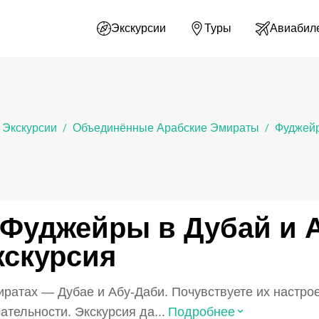
Экскурсии
Туры
Авиабил
Экскурсии
Объединённые Арабские Эмираты
Фуджей
/
/
з Фуджейры в Дубай и 
кскурсия
иратах — Дубае и Абу-Даби. Почувствуете их настро
⌃
тельности. Экскурсия да...
Подробнее