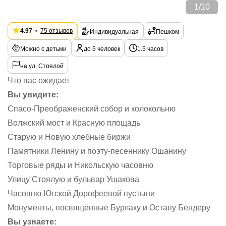
1
/
10
4.97
75 отзывов
Индивидуальная
Пешком
Можно с детьми
до 5 человек
1.5 часов
на ул. Стоялой
Что вас ожидает
Вы увидите:
Спасо-Преображенский собор и колокольню
Волжский мост и Красную площадь
Старую и Новую хлебные биржи
Памятники Ленину и поэту-песеннику Ошанину
Торговые ряды и Никольскую часовню
Улицу Стоялую и бульвар Ушакова
Часовню Югской Дорофеевой пустыни
Монументы, посвящённые Бурлаку и Остапу Бендеру
Вы узнаете: