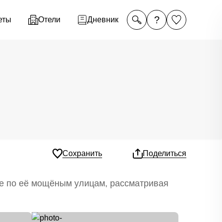
?
еты
Отели
Дневник
Сохранить
Поделиться
те по её мощёным улицам, рассматривая