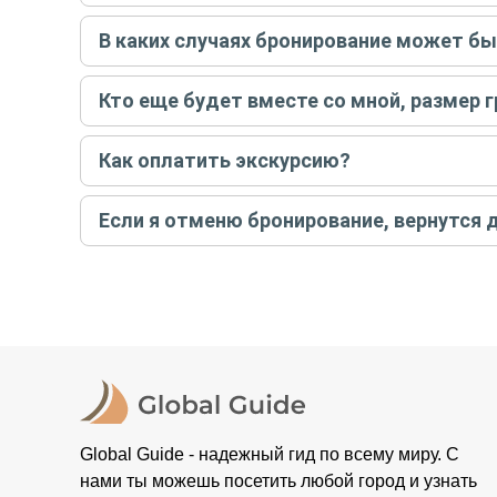
Достаточно перейти по ссылке «Задать вопрос» и на
В каких случаях бронирование может б
бронируйте экскурсию.
Задать вопрос
.
Только в случае неблагоприятных погодных условий,
Кто еще будет вместе со мной, размер 
вас об отмене, а мы вернем предоплату на карту. Во
Если экскурсия индивидуальная, гид проведет встреч
Как оплатить экскурсию?
условий конкретной экскурсии.
Создайте заказ на удобную дату и время, и внесите
Если я отменю бронирование, вернутся 
контакты организатора и точное место встречи. Ос
Тогда платить организатору напрямую не требуется
При отмене за 48 часов или раньше мы вернем всю пр
остальные случаи возврата средств описаны в поли
Global Guide - надежный гид по всему миру. С
нами ты можешь посетить любой город и узнать