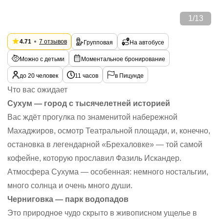
1
/
13
4.71
7 отзывов
Групповая
На автобусе
Можно с детьми
Моментальное бронирование
до 20 человек
11 часов
в Пицунде
Что вас ожидает
Сухум — город с тысячелетней историей
Вас ждёт прогулка по знаменитой набережной
Махаджиров, осмотр Театральной площади, и, конечно,
остановка в легендарной «Брехаловке» — той самой
кофейне, которую прославил Фазиль Искандер.
Атмосфера Сухума — особенная: немного ностальгии,
много солнца и очень много души.
Черниговка — парк водопадов
Это природное чудо скрыто в живописном ущелье в