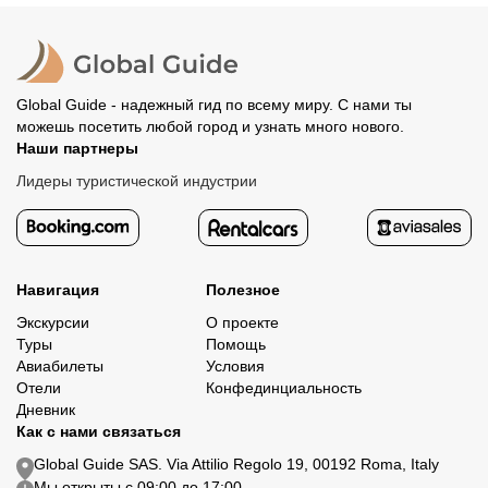
Все остальные случаи возврата средств описаны в
полностью происходит на сайте. Тогда платить
политике возврата.
организатору напрямую не требуется.
Global Guide - надежный гид по всему миру. С нами ты
можешь посетить любой город и узнать много нового.
Наши партнеры
Лидеры туристической индустрии
Навигация
Полезное
Экскурсии
О проекте
Туры
Помощь
Авиабилеты
Условия
Отели
Конфединциальность
Дневник
Как с нами связаться
Global Guide SAS. Via Attilio Regolo 19, 00192 Roma, Italy
Мы открыты с 09:00 до 17:00