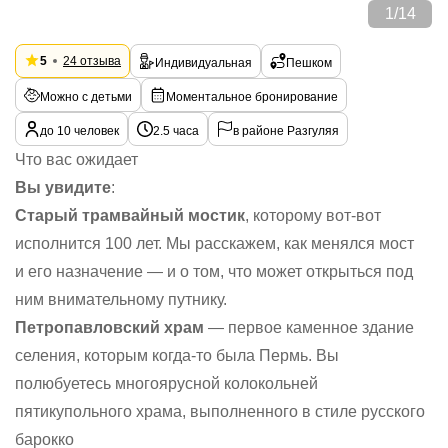
1
/
14
5
24 отзыва
Индивидуальная
Пешком
Можно с детьми
Моментальное бронирование
до 10 человек
2.5 часа
в районе Разгуляя
Что вас ожидает
Вы увидите
:
Старый трамвайный мостик
, которому вот-вот
исполнится 100 лет. Мы расскажем, как менялся мост
и его назначение — и о том, что может открыться под
ним внимательному путнику.
Петропавловский храм
— первое каменное здание
селения, которым когда-то была Пермь. Вы
полюбуетесь многоярусной колокольней
пятикупольного храма, выполненного в стиле русского
барокко