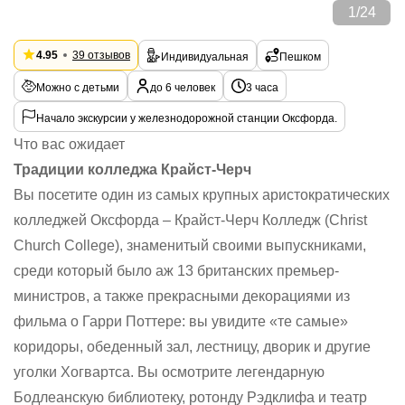
1
/
24
4.95
39 отзывов
Индивидуальная
Пешком
Можно с детьми
до 6 человек
3 часа
Начало экскурсии у железнодорожной станции Оксфорда.
Что вас ожидает
Традиции колледжа Крайст-Черч
Вы посетите один из самых крупных аристократических
колледжей Оксфорда – Крайст-Черч Колледж (Christ
Church College), знаменитый своими выпускниками,
среди который было аж 13 британских премьер-
министров, а также прекрасными декорациями из
фильма о Гарри Поттере: вы увидите «те самые»
коридоры, обеденный зал, лестницу, дворик и другие
уголки Хогвартса. Вы осмотрите легендарную
Бодлеанскую библиотеку, ротонду Рэдклифа и театр