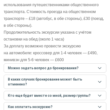
использования путешественниками общественного
транспорта. Стоимость проезда на общественном
транспорте – £18 (автобус, в обе стороны), £30 (поезд,
в обе стороны).
Продолжительность экскурсии указана с учётом
остановки на обед (около 1 часа)
За доплату возможно провести экскурсию
на автомобиле: кроссовер для 1-4 человек — £490,
минивэн для 5-6 человек — £600
Можно задать вопрос до бронирования?
Достаточно перейти по ссылке «Задать вопрос» и
В каких случаях бронирование может быть
написать гиду. Платить при этом не нужно. Сначала
отменено?
согласуйте с гидом интересующие вас вопросы и после
этого бронируйте экскурсию.
Задать вопрос
.
Только в случае неблагоприятных погодных условий,
Кто еще будет вместе со мной, размер группы?
например, если экскурсия на кораблике, а по прогнозу
погоды аномально-сильный ветер. При этом гид
Если экскурсия индивидуальная, гид проведет встречу
предупредит вас об отмене, а мы вернем предоплату на
Как оплатить экскурсию?
только для вас и вашей компании. Если групповая — на