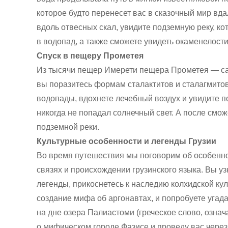
которое будто перенесет вас в сказочный мир вд
вдоль отвесных скал, увидите подземную реку, к
в водопад, а также сможете увидеть окаменелости
Спуск в пещеру Прометея
Из тысячи пещер Имерети пещера Прометея — с
вы поразитесь формам сталактитов и сталагмито
водопады, вдохнете лечебный воздух и увидите п
никогда не попадал солнечный свет. А после смо
подземной реки.
Культурные особенности и легенды Грузии
Во время путешествия мы поговорим об особенно
связях и происхождении грузинского языка. Вы уз
легенды, прикоснетесь к наследию колхидской кул
создание мифа об аргонавтах, и попробуете угад
на дне озера Палиастоми (греческое слово, озна
о мифическом городе Фазисе и проведу вас через