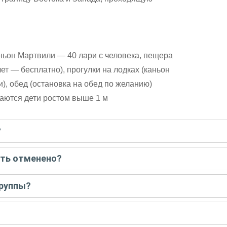
аньон Мартвили — 40 лари с человека, пещера
ет — бесплатно), прогулки на лодках (каньон
, обед (остановка на обед по желанию)
каются дети ростом выше 1 м
?
писать гиду. Платить при этом не нужно. Сначала согласуйте с г
ыть отменено?
 например, если экскурсия на кораблике, а по прогнозу погоды ан
группы?
 всех остальных случаях экскурсия состоится.
у только для вас и вашей компании. Если групповая — на экскурс