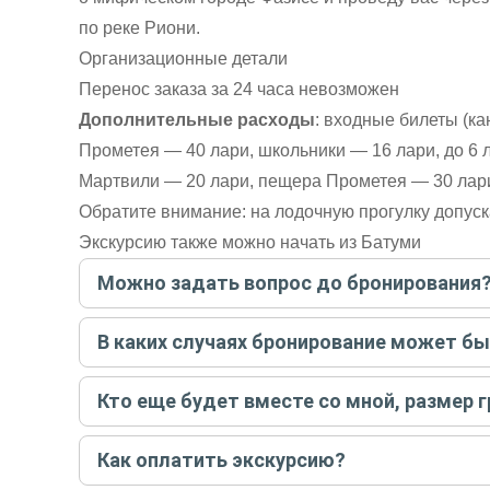
по реке Риони.
Организационные детали
Перенос заказа за 24 часа невозможен
Дополнительные расходы
: входные билеты (к
Прометея — 40 лари, школьники — 16 лари, до 6 л
Мартвили — 20 лари, пещера Прометея — 30 лари)
Обратите внимание: на лодочную прогулку допус
Экскурсию также можно начать из Батуми
Можно задать вопрос до бронирования
Достаточно перейти по ссылке «Задать вопрос» и на
В каких случаях бронирование может б
бронируйте экскурсию.
Задать вопрос
.
Только в случае неблагоприятных погодных условий,
Кто еще будет вместе со мной, размер 
вас об отмене, а мы вернем предоплату на карту. Во
Если экскурсия индивидуальная, гид проведет встреч
Как оплатить экскурсию?
условий конкретной экскурсии.