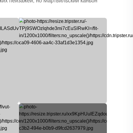
жих пейзажей, но Мартвильский каньон