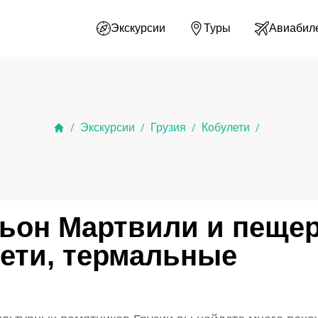
Экскурсии
Туры
Авиабил
Экскурсии
Грузия
Кобулети
/
/
/
/
ньон Мартвили и пеще
лети, термальные