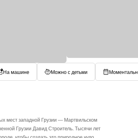
На машине
Можно с детьми
Моментальн
ных мест западной Грузии — Мартвильском
ненной Грузии Давид Строитель. Тысячи лет
роде, чтобы создать это природное чудо,