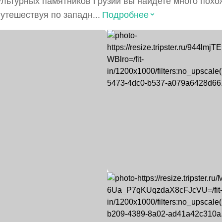
ультурных памятников Грузии вы найдете много похо
⌃
Путешествуя по западн...
Подробнее