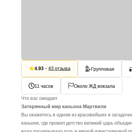
4.93
43 отзыва
Групповая
11 часов
Около ЖД вокзала
Что вас ожидает
Затерянный мир каньона Мартвили
Вы окажетесь в одном из красивейших и загадоч
каньоне, где провел детство великий царь объеди
вода проделывала путь в мягкой известняковой по