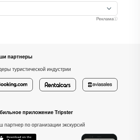
аняли ваше место. После этого вам станут доступны
лучаях оплата полностью происходит на сайте.
ычно это занимает не более 72 часов. Все
Реклама
ши партнеры
деры туристической индустрии
бильное приложение Tripster
ш партнер по организации экскурсий