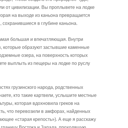
али от цивилизации. Вы проплывете на лодке
оторая на выходе из каньона превращается
, сохранившиеся в глубине каньона.
амая большая и впечатляющая. Внутри
в, которые образуют застывшие каменные
одземные озера, на поверхность которых
жете выплыть из пещеры на лодке по руслу
стях грузинского народа, родственных
наете, кто такие картвели, услышите местные
ьтуры, которая вдохновила греков на
ать, что перевозили в амфорах, найденных
чающее «старая крепость»). А еще я расскажу
 границу Востока и Запада, проходящую