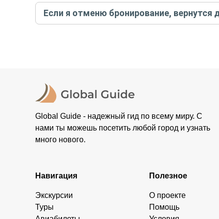
Создайте заказ на удобную дату и время, и внесите
Если я отменю бронирование, вернутся 
контакты организатора и точное место встречи. Ос
Тогда платить организатору напрямую не требуется
При отмене за 48 часов или раньше мы вернем всю пр
остальные случаи возврата средств описаны в поли
Global Guide - надежный гид по всему миру. С
нами ты можешь посетить любой город и узнать
много нового.
Навигация
Полезное
Экскурсии
О проекте
Туры
Помощь
Авиабилеты
Условия