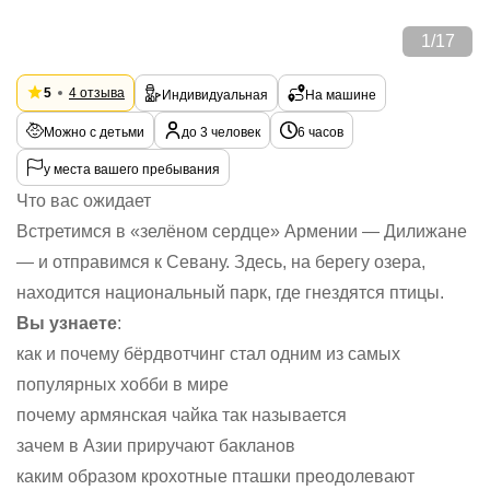
1
/
17
5
4 отзыва
Индивидуальная
На машине
Можно с детьми
до 3 человек
6 часов
у места вашего пребывания
Что вас ожидает
Встретимся в «зелёном сердце» Армении — Дилижане
— и отправимся к Севану. Здесь, на берегу озера,
находится национальный парк, где гнездятся птицы.
Вы узнаете
:
как и почему бёрдвотчинг стал одним из самых
популярных хобби в мире
почему армянская чайка так называется
зачем в Азии приручают бакланов
каким образом крохотные пташки преодолевают