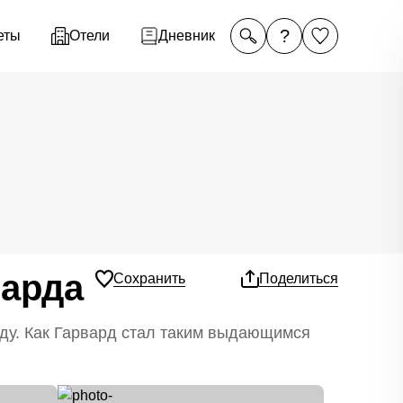
?
еты
Отели
Дневник
варда
Сохранить
Поделиться
ду. Как Гарвард стал таким выдающимся