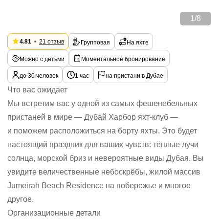
1
/
8
4.81
21 отзыв
Групповая
На яхте
Можно с детьми
Моментальное бронирование
до 30 человек
1 час
на пристани в Дубае
Что вас ожидает
Мы встретим вас у одной из самых фешенебельных
пристаней в мире — Дубай Харбор яхт-клуб —
и поможем расположиться на борту яхты. Это будет
настоящий праздник для ваших чувств: тёплые лучи
солнца, морской бриз и невероятные виды Дубая. Вы
увидите величественные небоскрёбы, жилой массив
Jumeirah Beach Residence на побережье и многое
другое.
Организационные детали