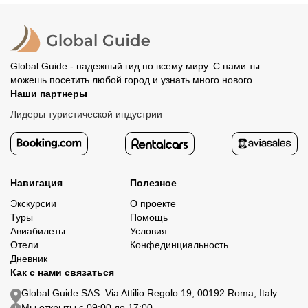
Все остальные случаи возврата средств описаны в
полностью происходит на сайте. Тогда платить
политике возврата.
организатору напрямую не требуется.
Global Guide - надежный гид по всему миру. С нами ты
можешь посетить любой город и узнать много нового.
Наши партнеры
Лидеры туристической индустрии
Навигация
Полезное
Экскурсии
О проекте
Туры
Помощь
Авиабилеты
Условия
Отели
Конфединциальность
Дневник
Как с нами связаться
Global Guide SAS. Via Attilio Regolo 19, 00192 Roma, Italy
Мы открыты с 09:00 до 17:00