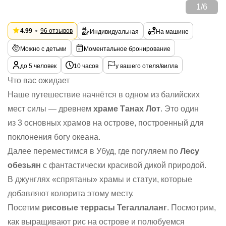
1
/
6
4.99
96 отзывов
Индивидуальная
На машине
Можно с детьми
Моментальное бронирование
до 5 человек
10 часов
у вашего отеля/вилла
Что вас ожидает
Наше путешествие начнётся в одном из балийских
мест силы — древнем
храме Танах Лот
. Это один
из 3 основных храмов на острове, построенный для
поклонения богу океана.
Далее переместимся в Убуд, где погуляем по
Лесу
обезьян
с фантастически красивой дикой природой.
В джунглях «спрятаны» храмы и статуи, которые
добавляют колорита этому месту.
Посетим
рисовые террасы Тегаллаланг
. Посмотрим,
как выращивают рис на острове и полюбуемся