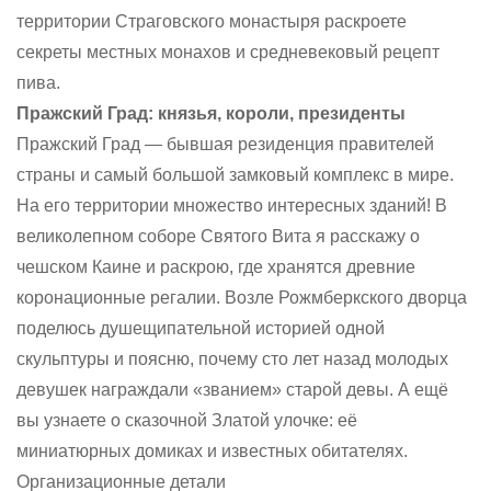
территории Страговского монастыря раскроете
секреты местных монахов и средневековый рецепт
пива.
Пражский Град: князья, короли, президенты
Пражский Град — бывшая резиденция правителей
страны и самый большой замковый комплекс в мире.
На его территории множество интересных зданий! В
великолепном соборе Святого Вита я расскажу о
чешском Каине и раскрою, где хранятся древние
коронационные регалии. Возле Рожмберкского дворца
поделюсь душещипательной историей одной
скульптуры и поясню, почему сто лет назад молодых
девушек награждали «званием» старой девы. А ещё
вы узнаете о сказочной Златой улочке: её
миниатюрных домиках и известных обитателях.
Организационные детали