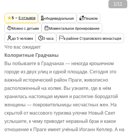
1
/
11
5
6 отзывов
Индивидуальная
Пешком
Можно с детьми
Моментальное бронирование
до 5 человек
3 часа
в районе Страговского монастыря
Что вас ожидает
Колоритные Градчаны
Вы побываете в Градчанах — некогда крошечном
городе из двух улиц и одной площади. Сегодня это
важный исторический район Праги, живописно
расположенный на холме. Вы узнаете, где в нём
хранилась настоящая мумия и распятие бородатой
женщины — покровительницы несчастных жен. На
скрытой от массового туризма улочке Новый Свет
услышите, к чему приводит неравный брак и какое
отношение к Праге имеет учёный Иоганн Кеплер. А на