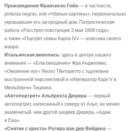
Произведения Франсиско Гойи
— в частности,
pinturas negras, или «Чёрные картины», первоначально
украшавшие его загородный дом. Патриотическая
работа «Расстрел повстанцев 3 мая 1808 года»,
а также «Портрет семьи Карла IV» — классика своего
жанра.
Итальянская живопись:
здесь в центре нашего
внимания — «Благовещение» Фра Анджелико,
«Омовение ног» Якопо Тйнторетто с тщательно
выстроенной перспективой и «Император Карл V в
Мюльберге» Тициана.
«Автопортрет» Альбрехта Дюрера
— первый
автопортрет, написанный к северу от Альп, не менее
знаменитый, чем другой шедевр Дюрера, «Адам
и Ева».
«Снятие с креста» Рогира ван дер Вейдена
—