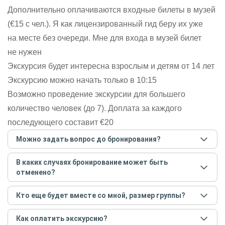
Дополнительно оплачиваются входные билеты в музей
(€15 с чел.). Я как лицензированный гид беру их уже
на месте без очереди. Мне для входа в музей билет
не нужен
Экскурсия будет интересна взрослым и детям от 14 лет
Экскурсию можно начать только в 10:15
Возможно проведение экскурсии для большего
количество человек (до 7). Доплата за каждого
последующего составит €20
Можно задать вопрос до бронирования?
Достаточно перейти по ссылке «Задать вопрос» и
В каких случаях бронирование может быть
написать гиду. Платить при этом не нужно. Сначала
отменено?
согласуйте с гидом интересующие вас вопросы и после
этого бронируйте экскурсию.
Задать вопрос
.
Только в случае неблагоприятных погодных условий,
Кто еще будет вместе со мной, размер группы?
например, если экскурсия на кораблике, а по прогнозу
погоды аномально-сильный ветер. При этом гид
Если экскурсия индивидуальная, гид проведет встречу
предупредит вас об отмене, а мы вернем предоплату на
Как оплатить экскурсию?
только для вас и вашей компании. Если групповая — на