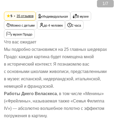
1
/
7
5
35 отзывов
Индивидуальная
В музее
Можно с детьми
до 4 человек
2 часа
у музея Прадо
Что вас ожидает
Мы подробно остановимся на 25 главных шедеврах
Прадо: каждая картина будет помещена мной
в исторический контекст. Я познакомлю вас
с основными школами живописи, представленными
в музее: испанской, нидерландской, итальянской,
немецкой и французской.
Работы Диего Веласкеса
, в том числе «Менины»
(«Фрейлины», называемая также «Семья Филиппа
IV») — абсолютно волшебное полотно с эффектом
погружения в картину.