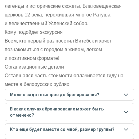
легенды и исторические сюжеты, Благовещенская
церковь 12 века, пережившая многое Ратуша
и величественный Успенский собор.
Кому подойдет экскурсия
Всем, кто первый раз посетил Витебск и хочет
познакомиться с городом в живом, легком
и позитивном формате!
Организационные детали
Оставшаяся часть стоимости оплачивается гиду на
месте в белорусских рублях
Можно задать вопрос до бронирования?
Достаточно перейти по ссылке «Задать вопрос» и
В каких случаях бронирование может быть
написать гиду. Платить при этом не нужно. Сначала
отменено?
согласуйте с гидом интересующие вас вопросы и после
этого бронируйте экскурсию.
Задать вопрос
.
Только в случае неблагоприятных погодных условий,
Кто еще будет вместе со мной, размер группы?
например, если экскурсия на кораблике, а по прогнозу
погоды аномально-сильный ветер. При этом гид
Если экскурсия индивидуальная, гид проведет встречу