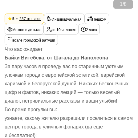
1
/
8
5
237 отзывов
Индивидуальная
Пешком
Можно с детьми
до 10 человек
2 часа
возле городской ратуши
Что вас ожидает
Байки Витебска: от Шагала до Наполеона
За пару часов я проведу вас по старинным уютным
улочкам города с европейской эстетикой, еврейской
харизмой и белорусской душой. Никаких бесконечных
цифр и фактов, никаких лекций — только веселый
диалог, нетривиальные рассказы и ваши улыбки!
Во время прогулки вы:
узнаете, какому жителю разрешили поселиться в самом
центре города в уличных фонарях (да еще
и бесплатно!);