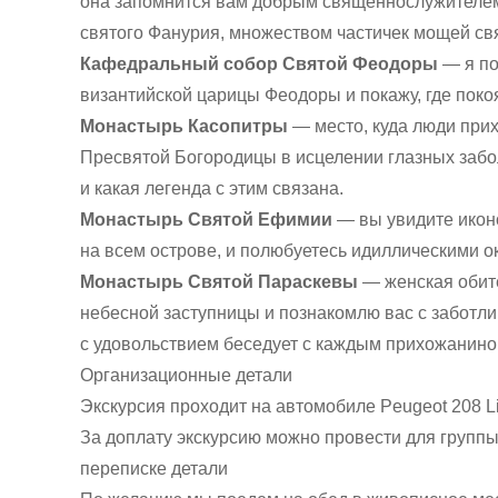
она запомнится вам добрым священнослужителем
святого Фанурия, множеством частичек мощей св
Кафедральный собор Святой Феодоры
— я по
византийской царицы Феодоры и покажу, где поко
Монастырь Касопитры
— место, куда люди при
Пресвятой Богородицы в исцелении глазных забол
и какая легенда с этим связана.
Монастырь Святой Ефимии
— вы увидите икон
на всем острове, и полюбуетесь идиллическими 
Монастырь Святой Параскевы
— женская обите
небесной заступницы и познакомлю вас с заботл
с удовольствием беседует с каждым прихожанино
Организационные детали
Экскурсия проходит на автомобиле Peugeot 208 L
За доплату экскурсию можно провести для группы 
переписке детали