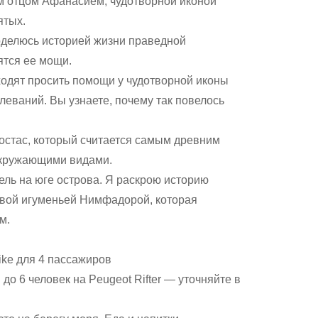
 отцом Афанасием, чудотворной иконой
ятых.
делюсь историей жизни праведной
ятся ее мощи.
ходят просить помощи у чудотворной иконы
еваний. Вы узнаете, почему так повелось
остас, который считается самым древним
окружающими видами.
ль на юге острова. Я раскрою историю
ивой игуменьей Нимфадорой, которая
м.
ike для 4 пассажиров
до 6 человек на Peugeot Rifter — уточняйте в