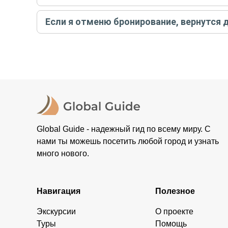
Создайте заказ на удобную дату и время, и внесите
Если я отменю бронирование, вернутся 
контакты организатора и точное место встречи. Ос
Тогда платить организатору напрямую не требуется
При отмене за 48 часов или раньше мы вернем всю пр
остальные случаи возврата средств описаны в поли
Global Guide - надежный гид по всему миру. С
нами ты можешь посетить любой город и узнать
много нового.
Навигация
Полезное
Экскурсии
О проекте
Туры
Помощь