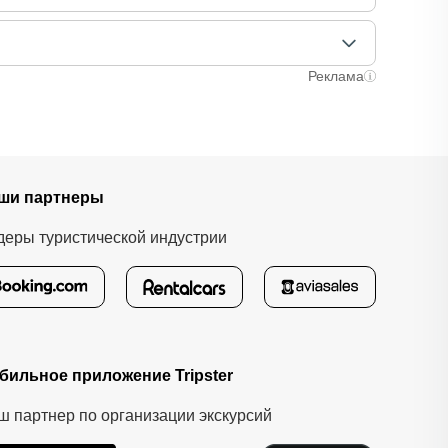
аняли ваше место. После этого вам станут доступны
лучаях оплата полностью происходит на сайте.
ычно это занимает не более 72 часов. Все
Реклама
ши партнеры
деры туристической индустрии
бильное приложение Tripster
ш партнер по организации экскурсий