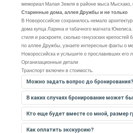
мемориал Малая Земля в районе мыса Мысхако, 
Старинные дома, аллея Дружбы и не только
В Новороссийске сохранилось немало архитекту
дома купца Ларина и табачного магната Юкелиса
стиля и раскроете, сколько генуэзских крепостей 
по аллее Дружбы, узнаете интересные факты о м
Новороссийска и услышите о прославивших его л
Организационные детали
Транспорт включен в стоимость.
Можно задать вопрос до бронирования
Достаточно перейти по ссылке «Задать вопрос» и на
В каких случаях бронирование может б
бронируйте экскурсию.
Задать вопрос
.
Только в случае неблагоприятных погодных условий,
Кто еще будет вместе со мной, размер 
вас об отмене, а мы вернем предоплату на карту. Во
Если экскурсия индивидуальная, гид проведет встреч
Как оплатить экскурсию?
условий конкретной экскурсии.