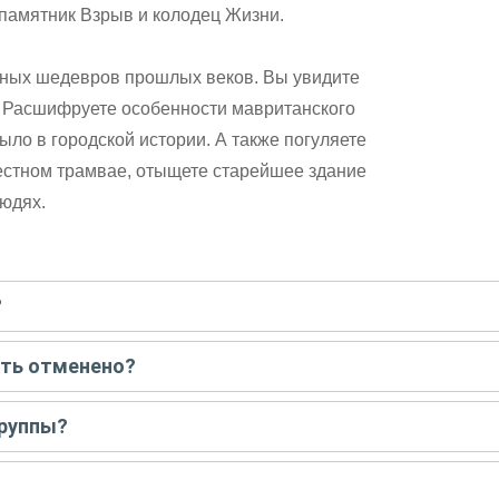
памятник Взрыв и колодец Жизни.
рных шедевров прошлых веков. Вы увидите
. Расшифруете особенности мавританского
было в городской истории. А также погуляете
естном трамвае, отыщете старейшее здание
юдях.
?
писать гиду. Платить при этом не нужно. Сначала согласуйте с г
ыть отменено?
 например, если экскурсия на кораблике, а по прогнозу погоды ан
группы?
 всех остальных случаях экскурсия состоится.
у только для вас и вашей компании. Если групповая — на экскурс