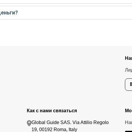
 предоплату как можно скорее, чтобы другие путешественники не з
деньги?
тавшуюся стоимость оплатите организатору напрямую. В редких с
.
едоплату. Скорость возврата будет зависеть от вашего банка, об
тике возврата.
На
Ли
Как с нами связаться
Мо
Global Guide SAS. Via Attilio Regolo
На
19, 00192 Roma, Italy