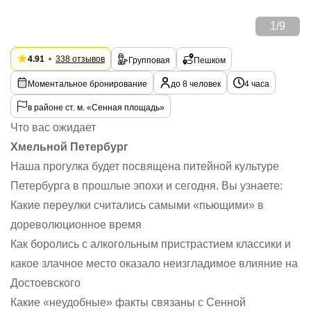
1
/
9
4.91
338 отзывов
Групповая
Пешком
Моментальное бронирование
до 8 человек
4 часа
в районе ст. м. «Сенная площадь»
Что вас ожидает
Хмельной Петербург
Наша прогулка будет посвящена питейной культуре
Петербурга в прошлые эпохи и сегодня. Вы узнаете:
Какие переулки считались самыми «пьющими» в
дореволюционное время
Как боролись с алкогольным пристрастием классики и
какое злачное место оказало неизгладимое влияние на
Достоевского
Какие «неудобные» факты связаны с Сенной