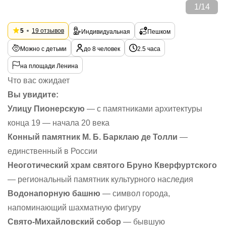
1
/
14
5
19 отзывов
Индивидуальная
Пешком
Можно с детьми
до 8 человек
2.5 часа
на площади Ленина
Что вас ожидает
Вы увидите:
Улицу Пионерскую
— с памятниками архитектуры
конца 19 — начала 20 века
Конный памятник М. Б. Барклаю де Толли
—
единственный в России
Неоготический храм святого Бруно Кверфуртского
— региональный памятник культурного наследия
Водонапорную башню
— символ города,
напоминающий шахматную фигуру
Свято-Михайловский собор
— бывшую