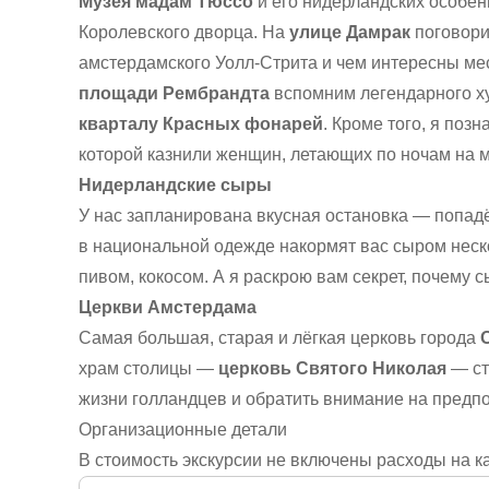
Музея мадам Тюссо
и его нидерландских особен
Королевского дворца. На
улице Дамрак
поговори
амстердамского Уолл-Стрита и чем интересны м
площади Рембрандта
вспомним легендарного х
кварталу Красных фонарей
. Кроме того, я поз
которой казнили женщин, летающих по ночам на м
Нидерландские сыры
У нас запланирована вкусная остановка — попад
в национальной одежде накормят вас сыром неско
пивом, кокосом. А я раскрою вам секрет, почему с
Церкви Амстердама
Самая большая, старая и лёгкая церковь города
храм столицы —
церковь Святого Николая
— ст
жизни голландцев и обратить внимание на предпо
Организационные детали
В стоимость экскурсии не включены расходы на к