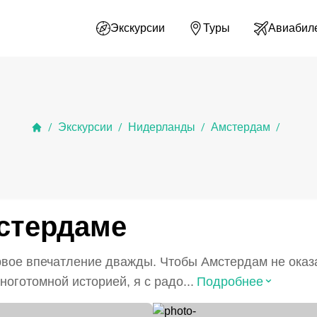
Экскурсии
Туры
Авиабил
Экскурсии
Нидерланды
Амстердам
/
/
/
/
стердаме
первое впечатление дважды. Чтобы Амстердам не ока
⌃
оготомной историей, я с радо...
Подробнее