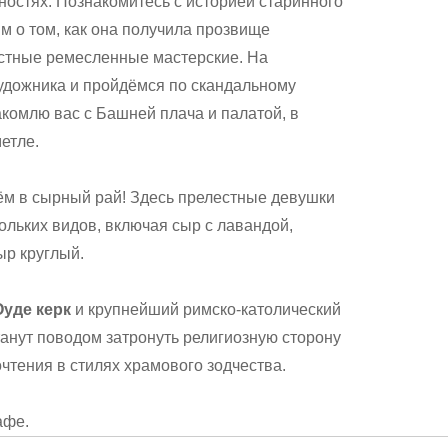
ностях. Познакомитесь с историей старинного
м о том, как она получила прозвище
естные ремесленные мастерские. На
удожника и пройдёмся по скандальному
накомлю вас с Башней плача и палатой, в
етле.
ём в сырный рай! Здесь прелестные девушки
льких видов, включая сыр с лавандой,
ыр круглый.
Оуде керк
и крупнейший римско-католический
анут поводом затронуть религиозную сторону
чтения в стилях храмового зодчества.
афе.