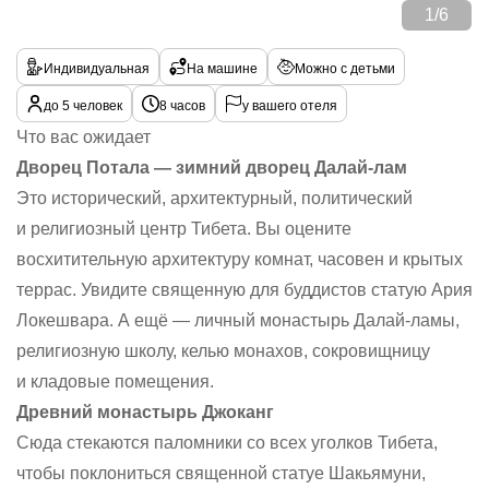
1
/
6
Индивидуальная
На машине
Можно с детьми
до 5 человек
8 часов
у вашего отеля
Что вас ожидает
Дворец Потала — зимний дворец Далай-лам
Это исторический, архитектурный, политический
и религиозный центр Тибета. Вы оцените
восхитительную архитектуру комнат, часовен и крытых
террас. Увидите священную для буддистов статую Ария
Локешвара. А ещё — личный монастырь Далай-ламы,
религиозную школу, келью монахов, сокровищницу
и кладовые помещения.
Древний монастырь Джоканг
Сюда стекаются паломники со всех уголков Тибета,
чтобы поклониться священной статуе Шакьямуни,