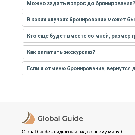
Можно задать вопрос до бронирования
Достаточно перейти по ссылке «Задать вопрос» и на
В каких случаях бронирование может б
бронируйте экскурсию.
Задать вопрос
.
Только в случае неблагоприятных погодных условий,
Кто еще будет вместе со мной, размер 
вас об отмене, а мы вернем предоплату на карту. Во
Если экскурсия индивидуальная, гид проведет встреч
Как оплатить экскурсию?
условий конкретной экскурсии.
Создайте заказ на удобную дату и время, и внесите
Если я отменю бронирование, вернутся 
контакты организатора и точное место встречи. Ос
Тогда платить организатору напрямую не требуется
При отмене за 48 часов или раньше мы вернем всю пр
остальные случаи возврата средств описаны в поли
Global Guide - надежный гид по всему миру. С