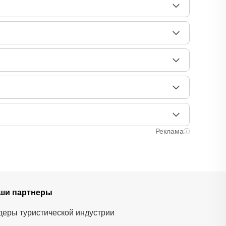
идом интересующие вас вопросы и после этого
омально-сильный ветер. При этом гид предупредит
ии будут другие участники, размер зависит от
аняли ваше место. После этого вам станут доступны
лучаях оплата полностью происходит на сайте.
ычно это занимает не более 72 часов. Все
Реклама
ши партнеры
деры туристической индустрии