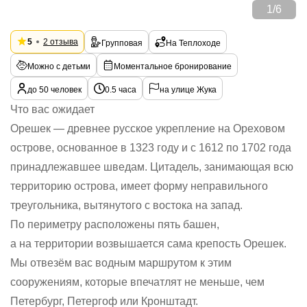
1
/
6
5
2 отзыва
Групповая
На Теплоходе
Можно с детьми
Моментальное бронирование
до 50 человек
0.5 часа
на улице Жука
Что вас ожидает
Орешек — древнее русское укрепление на Ореховом
острове, основанное в 1323 году и с 1612 по 1702 года
принадлежавшее шведам. Цитадель, занимающая всю
территорию острова, имеет форму неправильного
треугольника, вытянутого с востока на запад.
По периметру расположены пять башен,
а на территории возвышается сама крепость Орешек.
Мы отвезём вас водным маршрутом к этим
сооружениям, которые впечатлят не меньше, чем
Петербург, Петергоф или Кронштадт.