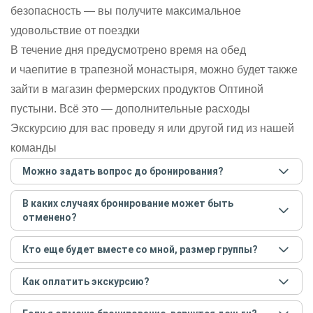
безопасность — вы получите максимальное
удовольствие от поездки
В течение дня предусмотрено время на обед
и чаепитие в трапезной монастыря, можно будет также
зайти в магазин фермерских продуктов Оптиной
пустыни. Всё это — дополнительные расходы
Экскурсию для вас проведу я или другой гид из нашей
команды
Можно задать вопрос до бронирования?
Достаточно перейти по ссылке «Задать вопрос» и
В каких случаях бронирование может быть
написать гиду. Платить при этом не нужно. Сначала
отменено?
согласуйте с гидом интересующие вас вопросы и после
этого бронируйте экскурсию.
Задать вопрос
.
Только в случае неблагоприятных погодных условий,
Кто еще будет вместе со мной, размер группы?
например, если экскурсия на кораблике, а по прогнозу
погоды аномально-сильный ветер. При этом гид
Если экскурсия индивидуальная, гид проведет встречу
предупредит вас об отмене, а мы вернем предоплату на
Как оплатить экскурсию?
только для вас и вашей компании. Если групповая — на
карту. Во всех остальных случаях экскурсия состоится.
экскурсии будут другие участники, размер зависит от
Создайте заказ на удобную дату и время, и внесите
условий конкретной экскурсии.