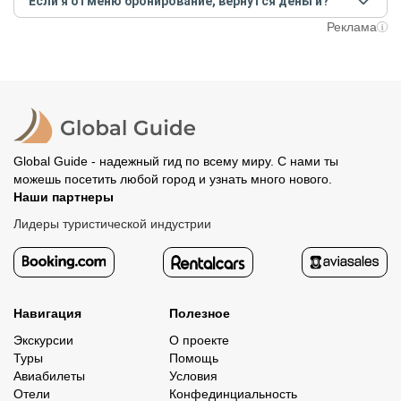
Если я отменю бронирование, вернутся деньги?
предоплату как можно скорее, чтобы другие
путешественники не заняли ваше место. После этого
При отмене за 48 часов или раньше мы вернем всю
Реклама
вам станут доступны контакты организатора и точное
предоплату. Скорость возврата будет зависеть от
место встречи. Оставшуюся стоимость оплатите
вашего банка, обычно это занимает не более 72 часов.
организатору напрямую. В редких случаях оплата
Все остальные случаи возврата средств описаны в
полностью происходит на сайте. Тогда платить
политике возврата.
организатору напрямую не требуется.
Global Guide - надежный гид по всему миру. С нами ты
можешь посетить любой город и узнать много нового.
Наши партнеры
Лидеры туристической индустрии
Навигация
Полезное
Экскурсии
О проекте
Туры
Помощь
Авиабилеты
Условия
Отели
Конфединциальность