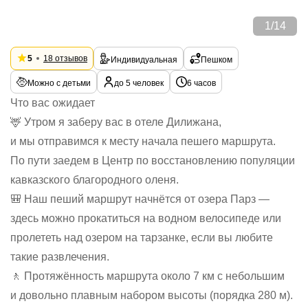
1
/
14
5
18 отзывов
Индивидуальная
Пешком
Можно с детьми
до 5 человек
6 часов
Что вас ожидает
🦌 Утром я заберу вас в отеле Дилижана,
и мы отправимся к месту начала пешего маршрута.
По пути заедем в Центр по восстановлению популяции
кавказского благородного оленя.
🎒 Наш пеший маршрут начнётся от озера Парз —
здесь можно прокатиться на водном велосипеде или
пролететь над озером на тарзанке, если вы любите
такие развлечения.
🚶 Протяжённость маршрута около 7 км с небольшим
и довольно плавным набором высоты (порядка 280 м).