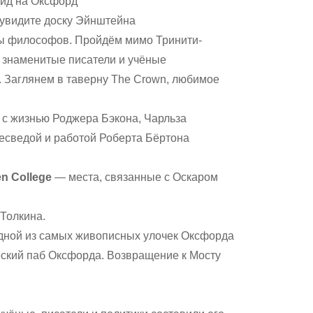
вид на Оксфорд
увидите доску Эйнштейна
вы философов. Пройдём мимо Тринити-
ь знаменитые писатели и учёные
. Заглянем в таверну The Crown, любимое
о с жизнью Роджера Бэкона, Чарльза
есведой и работой Роберта Бёртона
en College
— места, связанные с Оскаром
Толкина.
дной из самых живописных улочек Оксфорда
ский паб Оксфорда. Возвращение к Мосту