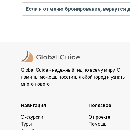
Создайте заказ на удобную дату и время, и внесите
Если я отменю бронирование, вернутся 
контакты организатора и точное место встречи. Ос
Тогда платить организатору напрямую не требуется
При отмене за 48 часов или раньше мы вернем всю пр
остальные случаи возврата средств описаны в поли
Global Guide - надежный гид по всему миру. С
нами ты можешь посетить любой город и узнать
много нового.
Навигация
Полезное
Экскурсии
О проекте
Туры
Помощь