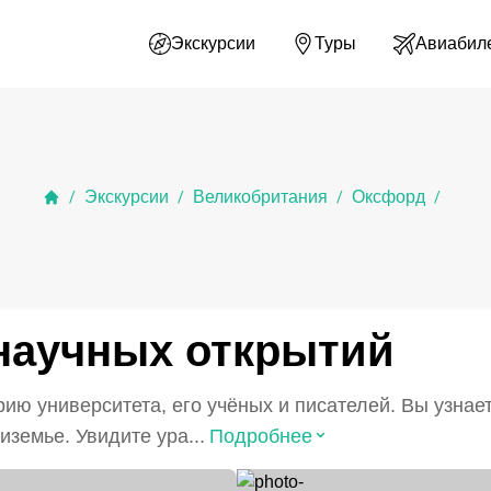
Экскурсии
Туры
Авиабил
Экскурсии
Великобритания
Оксфорд
/
/
/
/
научных открытий
ию университета, его учёных и писателей. Вы узнает
⌃
земье. Увидите ура...
Подробнее