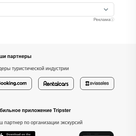
аняли ваше место. После этого вам станут доступны
лучаях оплата полностью происходит на сайте.
ычно это занимает не более 72 часов. Все
Реклама
ши партнеры
деры туристической индустрии
бильное приложение Tripster
ш партнер по организации экскурсий