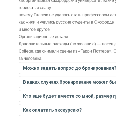
как организован Оксфордский университет, какие 
гордость и славу
почему Галлею не удалось стать профессором ас
как жили и учились русские студенты в Оксфорде
и многое другое
Организационные детали
Дополнительные расходы (по желанию) — посещен
College, где снимали сцены из «Гарри Поттера». 
за человека.
Можно задать вопрос до бронирования
Достаточно перейти по ссылке «Задать вопрос» и на
В каких случаях бронирование может б
бронируйте экскурсию.
Задать вопрос
.
Только в случае неблагоприятных погодных условий,
Кто еще будет вместе со мной, размер 
вас об отмене, а мы вернем предоплату на карту. Во
Если экскурсия индивидуальная, гид проведет встреч
Как оплатить экскурсию?
условий конкретной экскурсии.