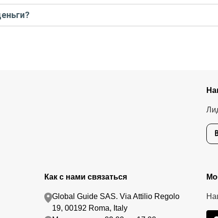
 предоплату как можно скорее, чтобы другие путешественники не з
деньги?
тавшуюся стоимость оплатите организатору напрямую. В редких с
.
едоплату. Скорость возврата будет зависеть от вашего банка, об
тике возврата.
На
Ли
Как с нами связаться
Мо
Global Guide SAS. Via Attilio Regolo
На
19, 00192 Roma, Italy