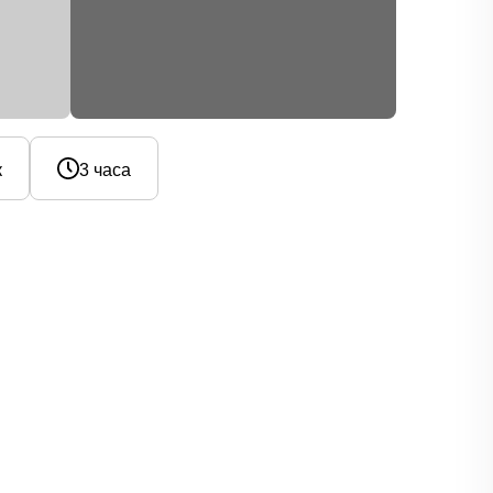
к
3 часа