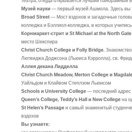
театра, откуда открывается лучший панорамный 
Музей науки
— первый музей Ашмола. Здесь вы 
Broad Street
— Мост вздохов и загадочные голо
колледжа и Бэллиол-колледжа, в которых училис
Корнмаркет-стрит и St Michael at the North Gate
место Шекспира
Christ Church College и Folly Bridge
. Знакомств
Лютвиджа Доджсона (Льюиса Кэрролла), св. Фрид
Аллея декана Лидделла
Christ Church Meadow, Merton College и Magdal
Уайльдом и Клайвом Степлзом Льюисом
Schools и University College
— последний адрес 
Queen’s College, Teddy’s Hall и New College
на о
St Helen’s Passage
и самый знаменитый студенче
вздохов
Вы узнаете: