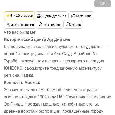
1
/
8
5
16 отзывов
Индивидуальная
На машине
Можно с детьми
до 3 человек
7 часов
Что вас ожидает
Исторический центр Ад-Диръия
Вы побываете в колыбели саудовского государства —
первой столице династии Аль Сауд. В районе Ат-
Турайф, включённом в список всемирного наследия
ЮНЕСКО, рассмотрите традиционную архитектуру
региона Наджд.
Крепость Масмак
Это место стало символом объединения страны —
именно отсюда в 1902 году Ибн Сауд начал завоевание
Эр-Рияда. Нас ждут мощные глинобитные стены,
древние ворота и экспозиции, посвящённые городу.