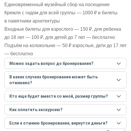
Единовременный музейный сбор на посещение
Кремля с гидом для всей группы — 1000 ₽ и билеты
в памятники архитектуры
Входные билеты для взрослого — 150 ₽, для ребенка
до 18 лет — 100 ₽, для детей до 7 лет — бесплатно
Подъём на колокольню — 50 ₽ взрослые, дети до 17 лет
— бесплатно
Можно задать вопрос до бронирования?
Достаточно перейти по ссылке «Задать вопрос» и
В каких случаях бронирование может быть
написать гиду. Платить при этом не нужно. Сначала
отменено?
согласуйте с гидом интересующие вас вопросы и после
этого бронируйте экскурсию.
Задать вопрос
.
Только в случае неблагоприятных погодных условий,
Кто еще будет вместе со мной, размер группы?
например, если экскурсия на кораблике, а по прогнозу
погоды аномально-сильный ветер. При этом гид
Если экскурсия индивидуальная, гид проведет встречу
предупредит вас об отмене, а мы вернем предоплату на
Как оплатить экскурсию?
только для вас и вашей компании. Если групповая — на
карту. Во всех остальных случаях экскурсия состоится.
экскурсии будут другие участники, размер зависит от
Создайте заказ на удобную дату и время, и внесите
условий конкретной экскурсии.
Если я отменю бронирование, вернутся деньги?
предоплату как можно скорее, чтобы другие
путешественники не заняли ваше место. После этого