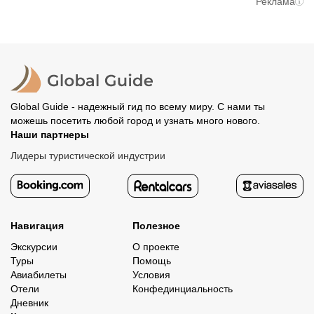
При отмене за 48 часов или раньше мы вернем всю
Реклама
вам станут доступны контакты организатора и точное
предоплату. Скорость возврата будет зависеть от
место встречи. Оставшуюся стоимость оплатите
вашего банка, обычно это занимает не более 72 часов.
организатору напрямую. В редких случаях оплата
Все остальные случаи возврата средств описаны в
полностью происходит на сайте. Тогда платить
политике возврата.
организатору напрямую не требуется.
Global Guide - надежный гид по всему миру. С нами ты
можешь посетить любой город и узнать много нового.
Наши партнеры
Лидеры туристической индустрии
Навигация
Полезное
Экскурсии
О проекте
Туры
Помощь
Авиабилеты
Условия
Отели
Конфединциальность
Дневник