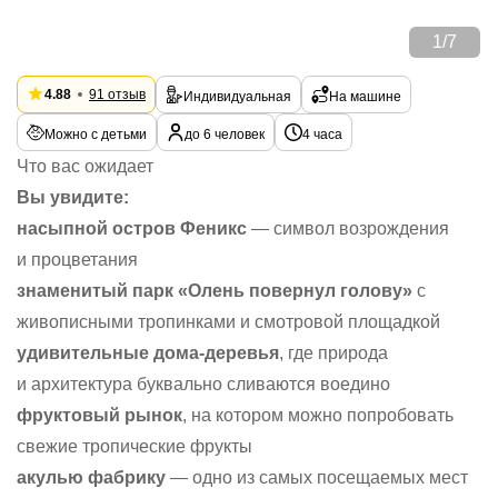
1
/
7
4.88
91 отзыв
Индивидуальная
На машине
Можно с детьми
до 6 человек
4 часа
Что вас ожидает
Вы увидите:
насыпной остров Феникс
— символ возрождения
и процветания
знаменитый парк «Олень повернул голову»
с
живописными тропинками и смотровой площадкой
удивительные дома-деревья
, где природа
и архитектура буквально сливаются воедино
фруктовый рынок
, на котором можно попробовать
свежие тропические фрукты
акулью фабрику
— одно из самых посещаемых мест