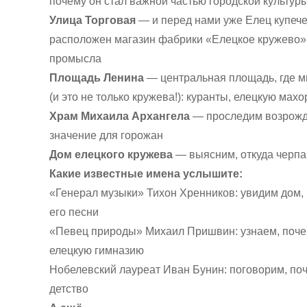
почему он стал важной частью городской культур
Улица Торговая
— и перед нами уже Елец купече
расположен магазин фабрики «Елецкое кружево»,
промысла
Площадь Ленина
— центральная площадь, где м
(и это не только кружева!): куранты, елецкую мах
Храм Михаила Архангела
— проследим возрожде
значение для горожан
Дом елецкого кружева
— выясним, откуда черпа
Какие известные имена услышите:
«Генерал музыки» Тихон Хренников: увидим дом, 
его песни
«Певец природы» Михаил Пришвин: узнаем, почем
елецкую гимназию
Нобелевский лауреат Иван Бунин: поговорим, поче
детство