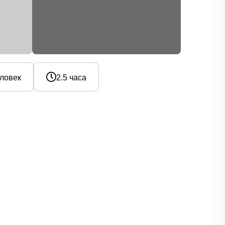
еловек
2.5 часа