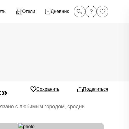
?
еты
Отели
Дневник
с»
Сохранить
Поделиться
связано с любимым городом, сродни