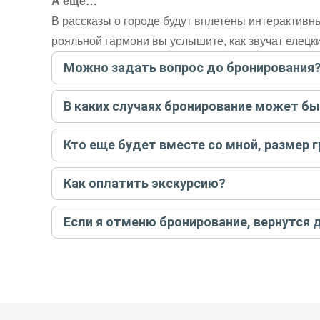
А ещё…
В рассказы о городе будут вплетены интерактив
рояльной гармони вы услышите, как звучат елецк
Можно задать вопрос до бронирования
Достаточно перейти по ссылке «Задать вопрос» и на
В каких случаях бронирование может б
бронируйте экскурсию.
Задать вопрос
.
Только в случае неблагоприятных погодных условий,
Кто еще будет вместе со мной, размер 
вас об отмене, а мы вернем предоплату на карту. Во
Если экскурсия индивидуальная, гид проведет встреч
Как оплатить экскурсию?
условий конкретной экскурсии.
Создайте заказ на удобную дату и время, и внесите
Если я отменю бронирование, вернутся 
контакты организатора и точное место встречи. Ос
Тогда платить организатору напрямую не требуется
При отмене за 48 часов или раньше мы вернем всю пр
остальные случаи возврата средств описаны в поли