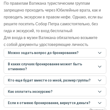
По правилам Ватикана туристическим группам
запрещено проходить через Юбилейные врата, как и
проводить экскурсии в правом нефе. Однако, если вы
решите посетить Собор Петра самостоятельно, без
гида и экскурсий, то вход бесплатный
Для входа в музеи Ватикана обязательно возьмите
с собой документы удостоверяющие личность
Можно задать вопрос до бронирования?
Достаточно перейти по ссылке «Задать вопрос» и
В каких случаях бронирование может быть
написать гиду. Платить при этом не нужно. Сначала
отменено?
согласуйте с гидом интересующие вас вопросы и после
этого бронируйте экскурсию.
Задать вопрос
.
Только в случае неблагоприятных погодных условий,
Кто еще будет вместе со мной, размер группы?
например, если экскурсия на кораблике, а по прогнозу
погоды аномально-сильный ветер. При этом гид
Если экскурсия индивидуальная, гид проведет встречу
предупредит вас об отмене, а мы вернем предоплату на
Как оплатить экскурсию?
только для вас и вашей компании. Если групповая — на
карту. Во всех остальных случаях экскурсия состоится.
экскурсии будут другие участники, размер зависит от
Создайте заказ на удобную дату и время, и внесите
условий конкретной экскурсии.
Если я отменю бронирование, вернутся деньги?
предоплату как можно скорее, чтобы другие
путешественники не заняли ваше место. После этого
При отмене за 48 часов или раньше мы вернем всю