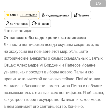
1
/
6
4.98
211 отзывов
Индивидуальная
Пешком
до 4 человек
4.5 часов
Что вас ожидает
От папского быта до хроник католицизма
Личности понтификов всегда окутаны секретами, но
на экскурсии вы познаете этот мир. Услышите
исторические анекдоты о самых скандальных Святых
Отцах: Александре VI Борджии и Папессе Иоанне,
узнаете, как проходят выборы нового Папы и кто
правит католической церковью сейчас. Поймёте, как
менялись обязанности наместников Петра и поближе
познакомитесь с жизнью всех понтификов. Я объясню,
как устроен город-государство Ватикан и какое место
в нём занимает его святейшество. Конечно,