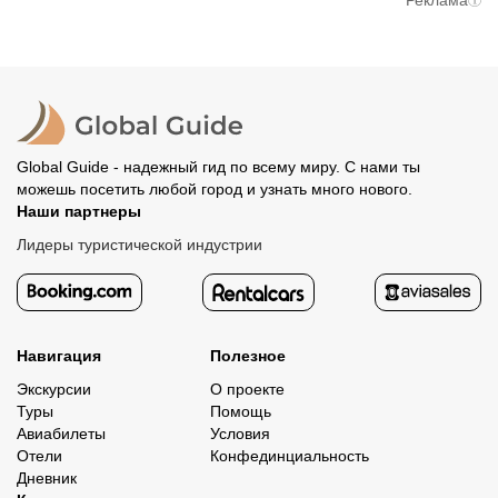
Реклама
вам станут доступны контакты организатора и точное
предоплату. Скорость возврата будет зависеть от
место встречи. Оставшуюся стоимость оплатите
вашего банка, обычно это занимает не более 72 часов.
организатору напрямую. В редких случаях оплата
Все остальные случаи возврата средств описаны в
полностью происходит на сайте. Тогда платить
политике возврата.
организатору напрямую не требуется.
Global Guide - надежный гид по всему миру. С нами ты
можешь посетить любой город и узнать много нового.
Наши партнеры
Лидеры туристической индустрии
Навигация
Полезное
Экскурсии
О проекте
Туры
Помощь
Авиабилеты
Условия
Отели
Конфединциальность
Дневник