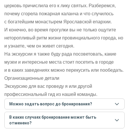
церковь причислила его к лику святых. Разберемся,
почему сгорела пожарная каланча и что случилось
с богатейшим монастырем Ярославской епархии.
И конечно, во время прогулки вы не только ощутите
неторопливый ритм жизни провинциального города, но
и узнаете, чем он живет сегодня.
На экскурсии я также буду рада посоветовать, какие
музеи и интересные места стоит посетить в городе
и в каких заведениях можно перекусить или пообедать.
Организационные детали
Экскурсию для вас проведу я или другой
профессиональный гид из нашей команды.
Можно задать вопрос до бронирования?
Достаточно перейти по ссылке «Задать вопрос» и
В каких случаях бронирование может быть
написать гиду. Платить при этом не нужно. Сначала
отменено?
согласуйте с гидом интересующие вас вопросы и после