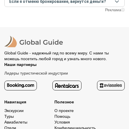
условий конкретной экскурсии.
Если я отменю бронирование, вернутся деньги?
предоплату как можно скорее, чтобы другие
путешественники не заняли ваше место. После этого
При отмене за 48 часов или раньше мы вернем всю
Реклама
вам станут доступны контакты организатора и точное
предоплату. Скорость возврата будет зависеть от
место встречи. Оставшуюся стоимость оплатите
вашего банка, обычно это занимает не более 72 часов.
организатору напрямую. В редких случаях оплата
Все остальные случаи возврата средств описаны в
полностью происходит на сайте. Тогда платить
политике возврата.
организатору напрямую не требуется.
Global Guide - надежный гид по всему миру. С нами ты
можешь посетить любой город и узнать много нового.
Наши партнеры
Лидеры туристической индустрии
Навигация
Полезное
Экскурсии
О проекте
Туры
Помощь
Авиабилеты
Условия
Отели
Конфединциальность