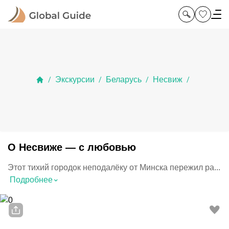
Экскурсии
Беларусь
Несвиж
/
/
/
/
О Несвиже — с любовью
Этот тихий городок неподалёку от Минска пережил ра...
⌃
Подробнее