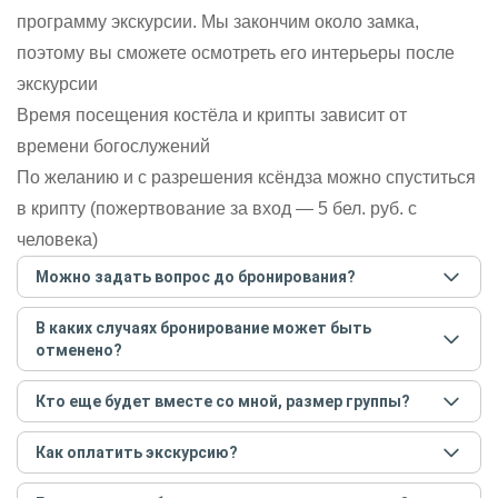
программу экскурсии. Мы закончим около замка,
поэтому вы сможете осмотреть его интерьеры после
экскурсии
Время посещения костёла и крипты зависит от
времени богослужений
По желанию и с разрешения ксёндза можно спуститься
в крипту (пожертвование за вход — 5 бел. руб. с
человека)
Можно задать вопрос до бронирования?
Достаточно перейти по ссылке «Задать вопрос» и
В каких случаях бронирование может быть
написать гиду. Платить при этом не нужно. Сначала
отменено?
согласуйте с гидом интересующие вас вопросы и после
этого бронируйте экскурсию.
Задать вопрос
.
Только в случае неблагоприятных погодных условий,
Кто еще будет вместе со мной, размер группы?
например, если экскурсия на кораблике, а по прогнозу
погоды аномально-сильный ветер. При этом гид
Если экскурсия индивидуальная, гид проведет встречу
предупредит вас об отмене, а мы вернем предоплату на
Как оплатить экскурсию?
только для вас и вашей компании. Если групповая — на
карту. Во всех остальных случаях экскурсия состоится.
экскурсии будут другие участники, размер зависит от
Создайте заказ на удобную дату и время, и внесите