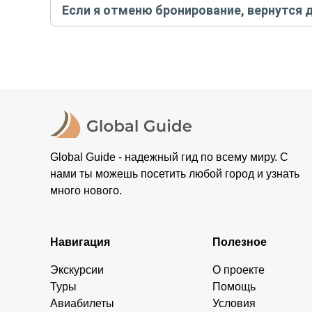
Если я отменю бронирование, вернутся 
контакты организатора и точное место встречи. Ос
Тогда платить организатору напрямую не требуется
При отмене за 48 часов или раньше мы вернем всю пр
остальные случаи возврата средств описаны в поли
Global Guide - надежный гид по всему миру. С
нами ты можешь посетить любой город и узнать
много нового.
Навигация
Полезное
Экскурсии
О проекте
Туры
Помощь
Авиабилеты
Условия