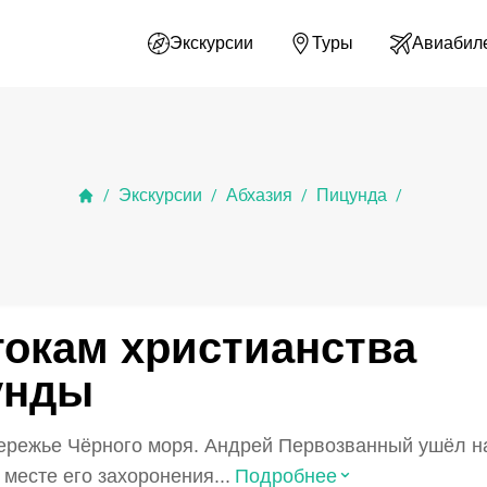
Экскурсии
Туры
Авиабил
Экскурсии
Абхазия
Пицунда
/
/
/
/
токам христианства
унды
ережье Чёрного моря. Андрей Первозванный ушёл на
⌃
месте его захоронения...
Подробнее