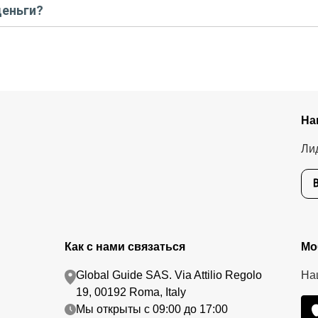
деньги?
тавшуюся стоимость оплатите организатору напрямую. В редких с
.
едоплату. Скорость возврата будет зависеть от вашего банка, об
тике возврата.
На
Ли
Как с нами связаться
Мо
Global Guide SAS. Via Attilio Regolo
На
19, 00192 Roma, Italy
Мы открыты с 09:00 до 17:00