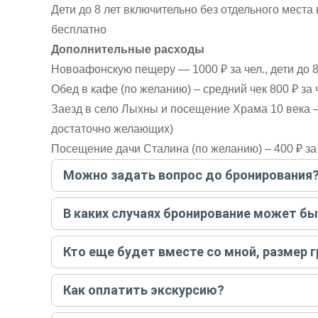
Дети до 8 лет включительно без отдельного места 
бесплатно
Дополнительные расходы
Новоафонскую пещеру — 1000 ₽ за чел., дети до 8
Обед в кафе (по желанию) – средний чек 800 ₽ за
Заезд в село Лыхны и посещение Храма 10 века – 
достаточно желающих)
Посещение дачи Сталина (по желанию) – 400 ₽ за
Можно задать вопрос до бронирования
Достаточно перейти по ссылке «Задать вопрос» и на
В каких случаях бронирование может б
бронируйте экскурсию.
Задать вопрос
.
Только в случае неблагоприятных погодных условий,
Кто еще будет вместе со мной, размер 
вас об отмене, а мы вернем предоплату на карту. Во
Если экскурсия индивидуальная, гид проведет встреч
Как оплатить экскурсию?
условий конкретной экскурсии.
Создайте заказ на удобную дату и время, и внесите