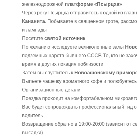
железнодорожной
платформе «Псырцха»
Через реку Псырцха отправитесь к одной из гла
Кананита
. Побываете в священном гроте, рассмо
и лампады
Посетите
святой источник
По желанию исследуете великолепные залы
Нов
подземных царств бывшего СССР. Те, кто не захоч
время в других локация поблизости
Затем вы спуститесь к
Новоафонскому приморс
Выпьете чашечку ароматного кофе и полюбуетес
Организационные детали
Поездка проходит на комфортабельном микроавтоб
Вас будет сопровождать профессиональный гид со
водитель
Возвращение обратно в 19:00-20:00 (зависит от с
высадки)