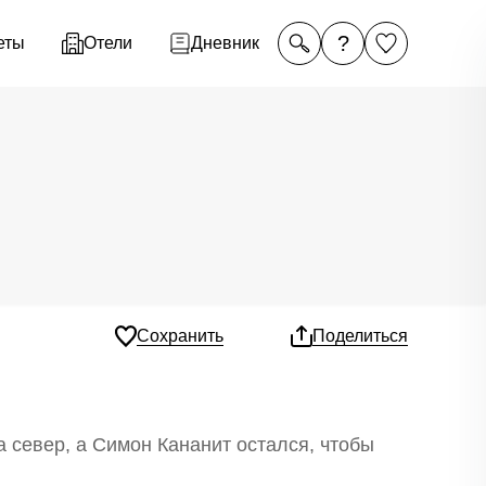
?
еты
Отели
Дневник
Сохранить
Поделиться
 север, а Симон Кананит остался, чтобы