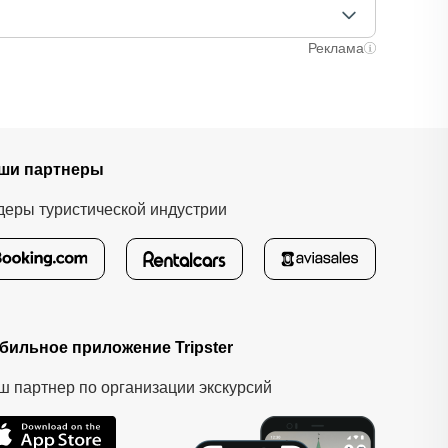
лучаях оплата полностью происходит на сайте.
ычно это занимает не более 72 часов. Все
Реклама
ши партнеры
деры туристической индустрии
бильное приложение Tripster
ш партнер по организации экскурсий