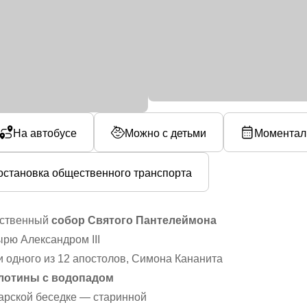
На автобусе
Можно с детьми
Моментал
остановка общественного транспорта
ественный
собор Святого Пантелеймона
рю Александром III
и одного из 12 апостолов, Симона Кананита
лотины с водопадом
арской беседке — старинной