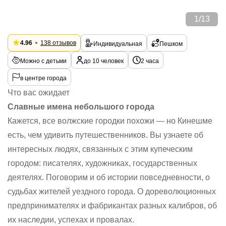
1
/
13
4.96
138 отзывов
Индивидуальная
Пешком
Можно с детьми
до 10 человек
2 часа
в центре города
Что вас ожидает
Славные имена небольшого города
Кажется, все волжские городки похожи — но Кинешме
есть, чем удивить путешественников. Вы узнаете об
интересных людях, связанных с этим купеческим
городом: писателях, художниках, государственных
деятелях. Поговорим и об истории повседневности, о
судьбах жителей уездного города. О дореволюционных
предпринимателях и фабрикантах разных калибров, об
их наследии, успехах и провалах.