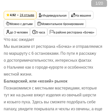
1
/
20
4.92
24 отзыва
Индивидуальная
На машине
Можно с детьми
Моментальное бронирование
до 3 человек
3 часа
в районе ресторана «Бочка»
Что вас ожидает
Мы выезжаем от ресторана «Бочка» и отправляемся
по маршруту с 6 остановками. По пути я расскажу
о достопримечательностях, интересных фактах
о Нальчике как о городе-курорте и особенностях
местной жизни.
Балкарский, или «козий» рынок
Познакомимся с местными мастерицами, которые
тут же на рынке вяжут изделия из овечьей шерсти
и козьего пуха. Здесь вы сможете подобрать себе
папаху, увидите покрывала и чехлы из овчины, а еще