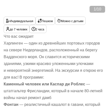
1
/
10
Индивидуальная
Пешком
Можно с детьми
до 7 человек
2 часа
Что вас ожидает
Харлинген — один из древнейших портовых городов
на севере Нидерландов, расположенный на берегу
Вадденского моря. Он славится историческими
зданиями, узкими красиво уложенными улочками
и невероятной энергетикой. На экскурсии я открою его
для вас! В программе:
Каменный человек или Каспар ди Роблес
—
штатгальтер Фрисландии, который в начале 80-летней
войны начал ремонт дамб
Фонтан
— реалистичный кашалот в гавани, который