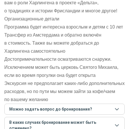
вам о роли Харлингена в проекте «Дельта»,
о традициях и истории Фрисландии и многое другое!
Организационные детали
Программа будет интересна взрослым и детям с 10 лет
Трансфер из Амстердама и обратно включён
в стоимость. Также вы можете добраться до
Харлингена самостоятельно
Достопримечательности осматриваются снаружи.
Исключением может быть церковь Святого Михаила,
если во время прогулки она будет открыта
Экскурсия не предполагает каких-либо дополнительных
расходов, но по пути мы можем зайти за кофе/чаем
по вашему желанию
Можно задать вопрос до бронирования?
Достаточно перейти по ссылке «Задать вопрос» и
В каких случаях бронирование может быть
написать гиду. Платить при этом не нужно. Сначала
отменено?
согласуйте с гидом интересующие вас вопросы и после