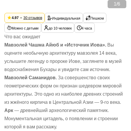
1
/
6
4.97
30 отзывов
Индивидуальная
Пешком
Можно с детьми
до 10 человек
4 часа
Что вас ожидает
Мавзолей Чашма Айюб и «Источник Иова».
Вы
оцените необычную архитектуру мавзолея 14 века,
услышите легенду о пророке Иове, заглянете в музей
водоснабжения Бухары и увидите сам источник.
Мавзолей Саманидов.
За совершенство своих
геометрических форм он признан шедевром мировой
архитектуры. Это одно из наиболее древних строений
из жжёного кирпича в Центральной Азии — 9-го века.
Арк
— древнейший археологический памятник.
Монументальная цитадель, о появлении и строении
которой я вам расскажу.