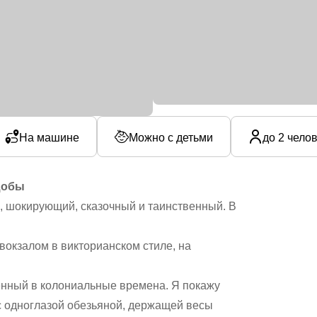
На машине
Можно с детьми
до 2 чело
щобы
, шокирующий, сказочный и таинственный. В
окзалом в викторианском стиле, на
нный в колониальные времена. Я покажу
с одноглазой обезьяной, держащей весы