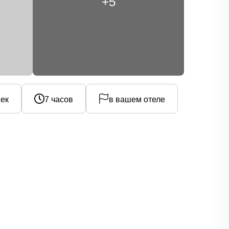
+5
век
7 часов
в вашем отеле