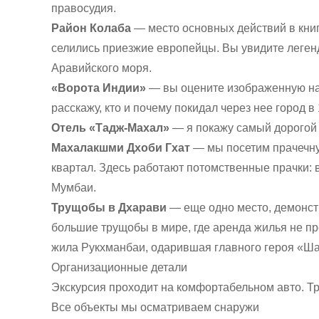
правосудия.
Район Колаба
— место основных действий в кни
селились приезжие европейцы. Вы увидите леге
Аравийского моря.
«Ворота Индии»
— вы оцените изображенную на 
расскажу, кто и почему покидал через нее город в 
Отель «Тадж-Махал»
— я покажу самый дорогой 
Махалакшми Дхоби Гхат
— мы посетим прачечн
квартал. Здесь работают потомственные прачки: 
Мумбаи.
Трущобы в Дхарави
— еще одно место, демонст
большие трущобы в мире, где аренда жилья не п
жила Рукхманбаи, одарившая главного героя «Ш
Организационные детали
Экскурсия проходит на комфортабельном авто. Тр
Все объекты мы осматриваем снаружи