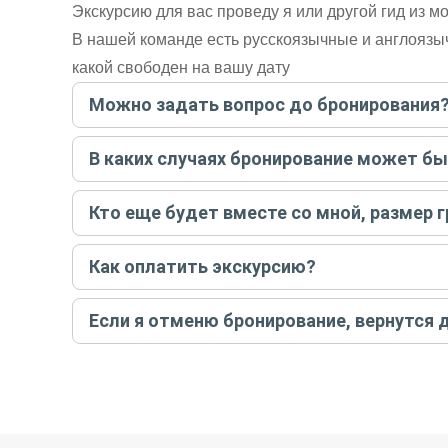
Экскурсию для вас проведу я или другой гид из 
В нашей команде есть русскоязычные и англоязы
какой свободен на вашу дату
Можно задать вопрос до бронирования
Достаточно перейти по ссылке «Задать вопрос» и на
В каких случаях бронирование может б
бронируйте экскурсию.
Задать вопрос
.
Только в случае неблагоприятных погодных условий,
Кто еще будет вместе со мной, размер 
вас об отмене, а мы вернем предоплату на карту. Во
Если экскурсия индивидуальная, гид проведет встреч
Как оплатить экскурсию?
условий конкретной экскурсии.
Создайте заказ на удобную дату и время, и внесите
Если я отменю бронирование, вернутся 
контакты организатора и точное место встречи. Ос
Тогда платить организатору напрямую не требуется
При отмене за 48 часов или раньше мы вернем всю пр
остальные случаи возврата средств описаны в поли