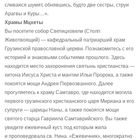
сливаяся шумят, обнявшись, будто две сестры, струи
Арагвы и Куры…».
Храмы Мцхеты
Вы посетите собор Светицховели (Столп
Животвоящий) — кафедральный патриарший храм
Грузинской православной церкви. Познакомитесь с его
историей и знаковыми событиями прошлого. Здесь
находится место захоронения святынь христианства —
хитона Иисуса Христа и мантии Ильи Пророка, а также
покоятся мощи Андрея Первозванного. Далее
прогуляетесь к храму Самтавро, где находится могила
первого грузинского христианского царя Мириана и его
супруги — царицы Наны, а также покоятся мощи
святого старца Гавриила Самтаврийского. Вы также
увидите ежевичный куст, под которым жила
и проповедовала св. Нина. «Ежевичник», многократно