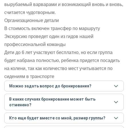
вырубаемый варварами и возникающий вновь и вновь,
считается чудотворным.
Организационные детали
В стоимость включен трансфер по маршруту
Экскурсию проведет один из гидов нашей
профессиональной команды
Дети до 6 лет участвуют бесплатно, но если группа
будет набрана полностью, ребенка придется посадить
на колени, так как количество мест учитывается по
сидениям в транспорте
Можно задать вопрос до бронирования?
Достаточно перейти по ссылке «Задать вопрос» и
В каких случаях бронирование может быть
написать гиду. Платить при этом не нужно. Сначала
отменено?
согласуйте с гидом интересующие вас вопросы и после
этого бронируйте экскурсию.
Задать вопрос
.
Только в случае неблагоприятных погодных условий,
Кто еще будет вместе со мной, размер группы?
например, если экскурсия на кораблике, а по прогнозу
погоды аномально-сильный ветер. При этом гид
Если экскурсия индивидуальная, гид проведет встречу