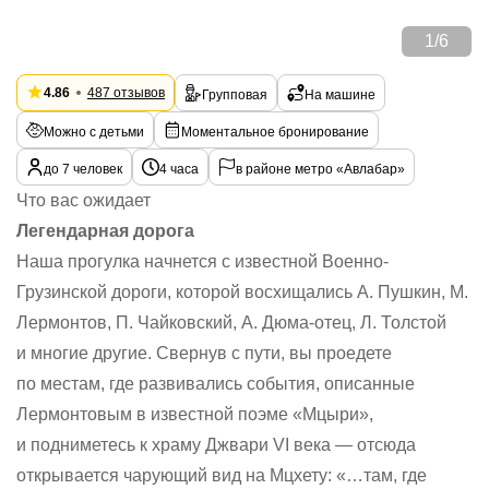
1
/
6
4.86
487 отзывов
Групповая
На машине
Можно с детьми
Моментальное бронирование
до 7 человек
4 часа
в районе метро «Авлабар»
Что вас ожидает
Легендарная дорога
Наша прогулка начнется с известной Военно-
Грузинской дороги, которой восхищались А. Пушкин, М.
Лермонтов, П. Чайковский, А. Дюма-отец, Л. Толстой
и многие другие. Свернув с пути, вы проедете
по местам, где развивались события, описанные
Лермонтовым в известной поэме «Мцыри»,
и подниметесь к храму Джвари VI века — отсюда
открывается чарующий вид на Мцхету: «…там, где